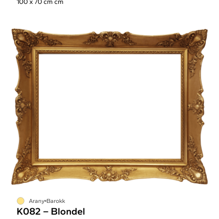
100 x 70 cm cm
Arany
Barokk
K082 – Blondel