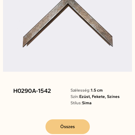
H0290A-1542
Szélesség:
1.5 cm
Szín:
Ezüst, Fekete, Színes
Stílus:
Sima
Összes