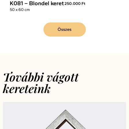
K081 – Blondel keret
250.000 Ft
50 x 60 cm
Összes
További vágott
kereteink