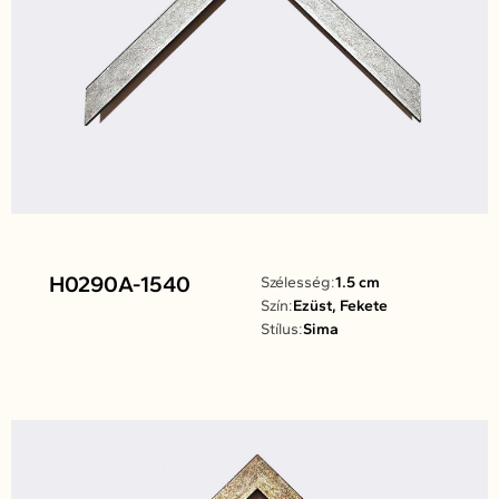
H0290A-1540
Szélesség:
1.5 cm
Szín:
Ezüst, Fekete
Stílus:
Sima