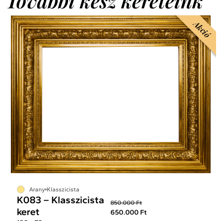
További kész kereteink
Akció
Arany
Klasszicista
K083 – Klasszicista
850.000 Ft
keret
650.000 Ft