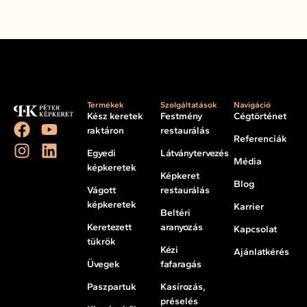
Termékek
Szolgáltatások
Navigáció
Kész keretek
Festmény
Cégtörténet
raktáron
restaurálás
Referenciák
Egyedi
Látványtervezés
Média
képkeretek
Képkeret
Blog
Vágott
restaurálás
képkeretek
Karrier
Beltéri
Keretezett
aranyozás
Kapcsolat
tükrök
Kézi
Ajánlatkérés
Üvegek
fafaragás
Paszpartuk
Kasírozás,
préselés