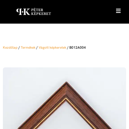
Kezdőlap
/
Termékek
/
Vágott képkeretek
/
B012A004