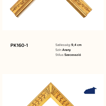
PK160-1
Szélesség:
9,4 cm
Szín:
Arany
Stílus:
Szecesszió