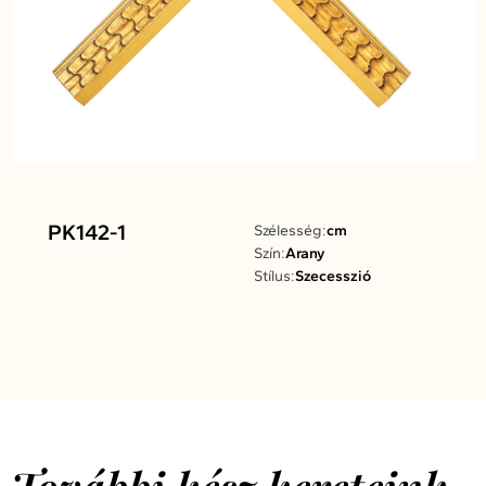
PK142-1
Szélesség:
cm
Szín:
Arany
Stílus:
Szecesszió