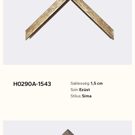
H0290A-1543
Szélesség:
1,5 cm
Szín:
Ezüst
Stílus:
Sima