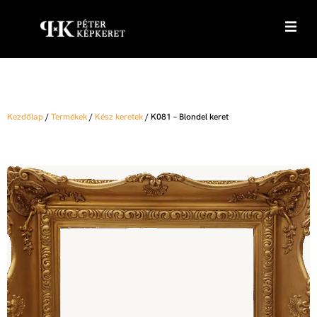
Kezdőlap
/
Termékek
/
Kész keretek
/
K081 – Blondel keret