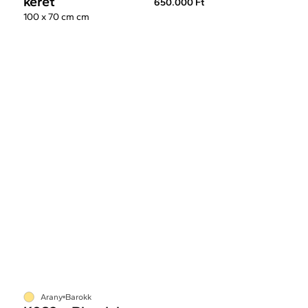
keret
650.000 Ft
100 x 70 cm cm
Arany
Barokk