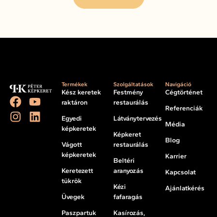
Termékek
Szolgáltatások
Navigáció
Kész keretek
Festmény
Cégtörténet
raktáron
restaurálás
Referenciák
Egyedi
Látványtervezés
Média
képkeretek
Képkeret
Blog
Vágott
restaurálás
képkeretek
Karrier
Beltéri
Keretezett
aranyozás
Kapcsolat
tükrök
Kézi
Ajánlatkérés
Üvegek
fafaragás
Paszpartuk
Kasírozás,