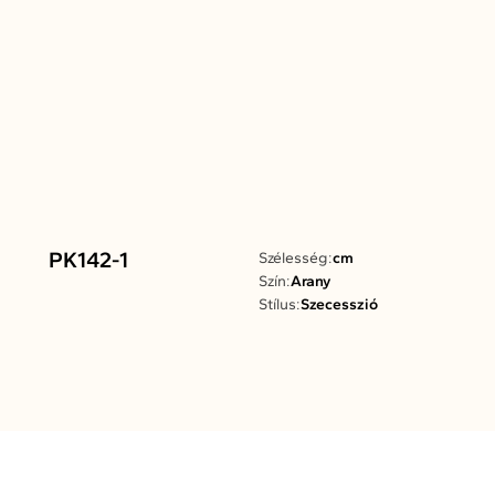
PK142-1
Szélesség:
cm
Szín:
Arany
Stílus:
Szecesszió