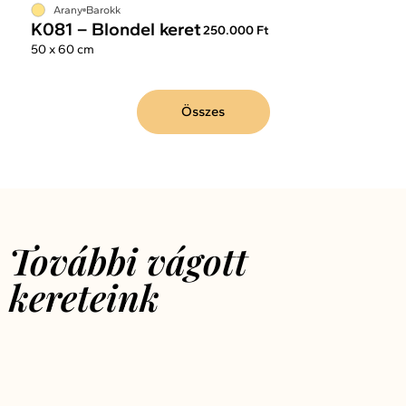
Arany
Barokk
K081 – Blondel keret
250.000 Ft
50 x 60 cm
Összes
További vágott
kereteink