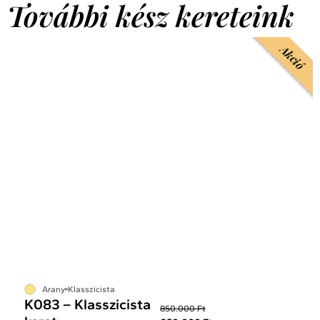
További kész kereteink
Akció
Arany
Klasszicista
K083 – Klasszicista
850.000 Ft