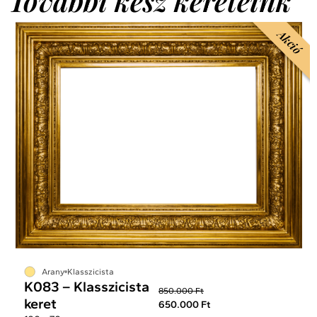
További kész kereteink
Akció
Arany
Klasszicista
K083 – Klasszicista
850.000 Ft
keret
650.000 Ft