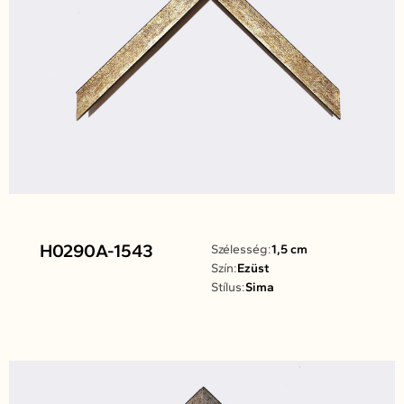
H0290A-1543
Szélesség:
1,5 cm
Szín:
Ezüst
Stílus:
Sima