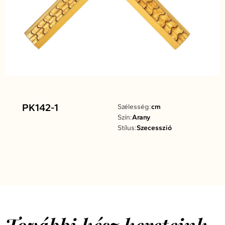
PK142-1
Szélesség:
cm
Szín:
Arany
Stílus:
Szecesszió