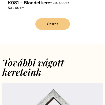
K081 – Blondel keret
250.000 Ft
50 x 60 cm
Összes
További vágott
kereteink