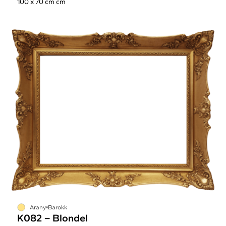
100 x 70 cm cm
Arany
Barokk
K082 – Blondel