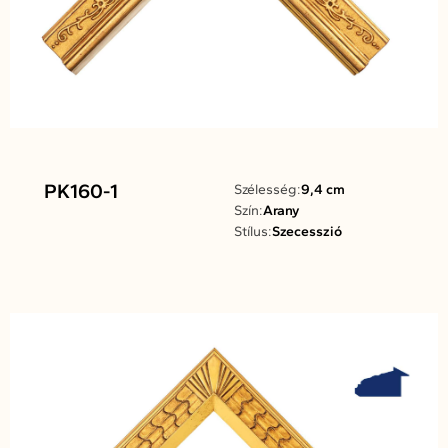
PK160-1
Szélesség:
9,4 cm
Szín:
Arany
Stílus:
Szecesszió