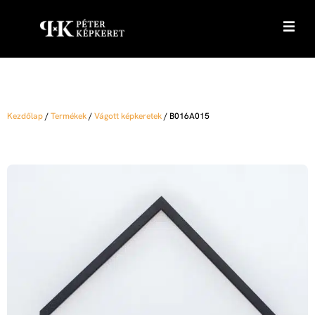
Kezdőlap
/
Termékek
/
Vágott képkeretek
/
B016A015