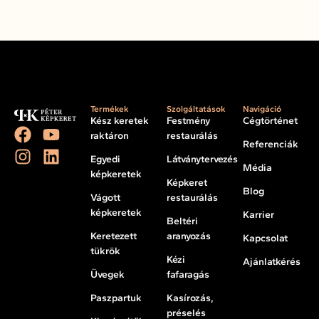
Termékek
Szolgáltatások
Navigáció
Kész keretek
Festmény
Cégtörténet
raktáron
restaurálás
Referenciák
Egyedi
Látványtervezés
Média
képkeretek
Képkeret
Blog
Vágott
restaurálás
képkeretek
Karrier
Beltéri
Keretezett
aranyozás
Kapcsolat
tükrök
Kézi
Ajánlatkérés
Üvegek
fafaragás
Paszpartuk
Kasírozás,
préselés