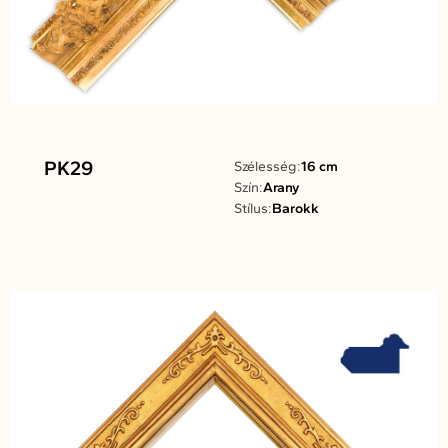
PK29
Szélesség:
16 cm
Szín:
Arany
Stílus:
Barokk