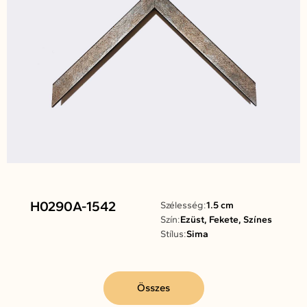
H0290A-1542
Szélesség:
1.5 cm
Szín:
Ezüst, Fekete, Színes
Stílus:
Sima
Összes