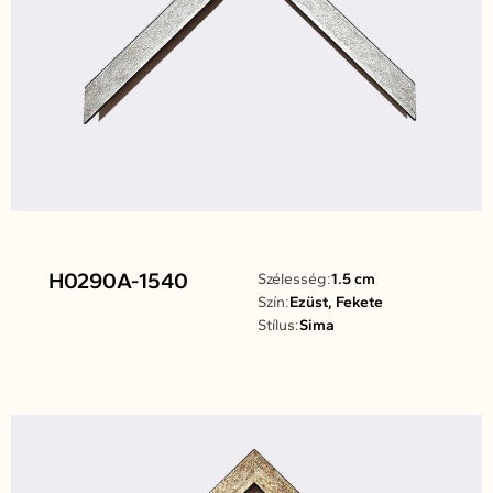
H0290A-1540
Szélesség:
1.5 cm
Szín:
Ezüst, Fekete
Stílus:
Sima