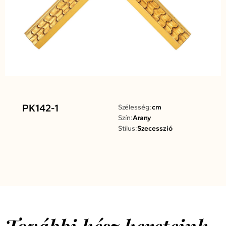
PK142-1
Szélesség:
cm
Szín:
Arany
Stílus:
Szecesszió