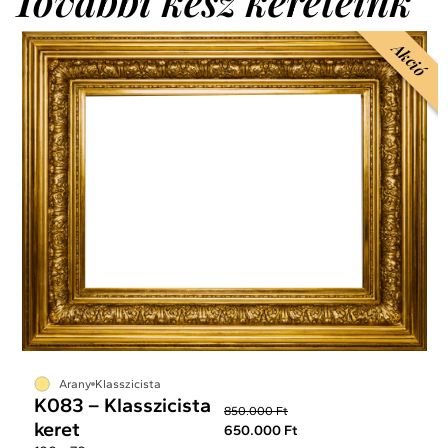
További kész kereteink
Akció
Arany
Klasszicista
K083 – Klasszicista
850.000 Ft
keret
650.000 Ft