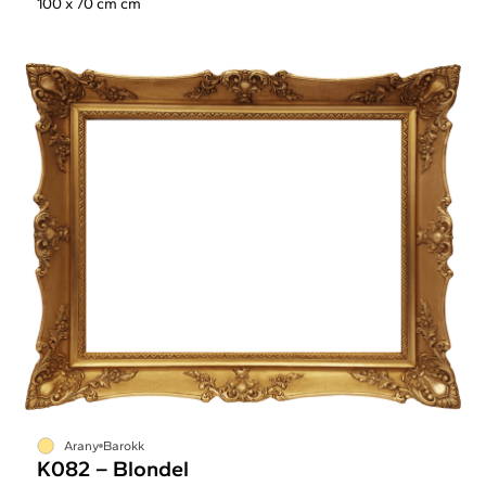
100 x 70 cm cm
Arany
Barokk
K082 – Blondel