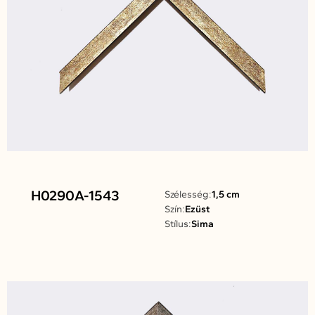
H0290A-1543
Szélesség:
1,5 cm
Szín:
Ezüst
Stílus:
Sima