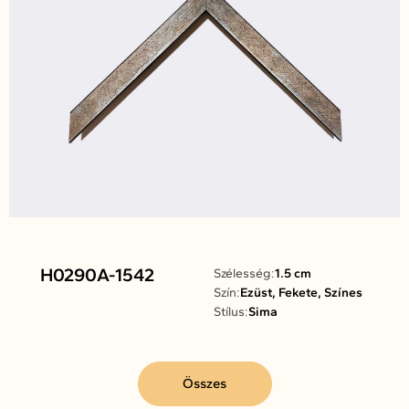
H0290A-1542
Szélesség:
1.5 cm
Szín:
Ezüst, Fekete, Színes
Stílus:
Sima
Összes