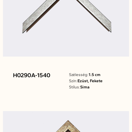
H0290A-1540
Szélesség:
1.5 cm
Szín:
Ezüst, Fekete
Stílus:
Sima