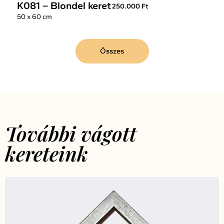
K081 – Blondel keret
250.000 Ft
50 x 60 cm
Összes
További vágott
kereteink