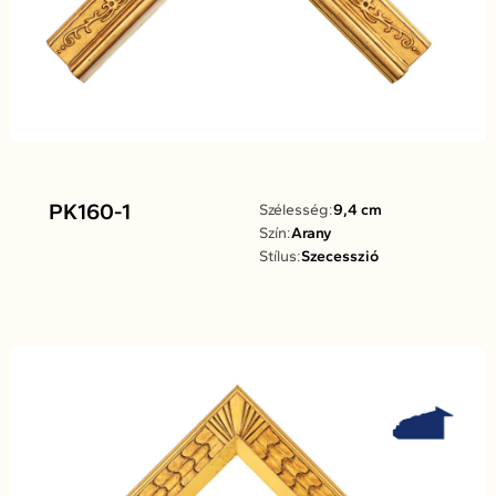
PK160-1
Szélesség:
9,4 cm
Szín:
Arany
Stílus:
Szecesszió