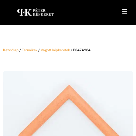
Kezdőlap
/
Termékek
/
Vágott képkeretek
/
B047A284