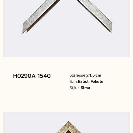
H0290A-1540
Szélesség:
1.5 cm
Szín:
Ezüst, Fekete
Stílus:
Sima