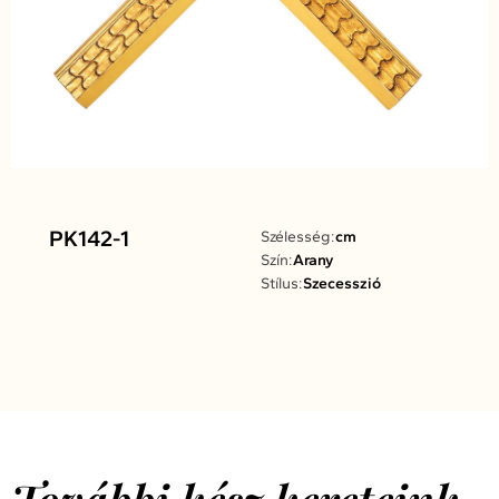
PK142-1
Szélesség:
cm
Szín:
Arany
Stílus:
Szecesszió