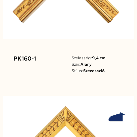
PK160-1
Szélesség:
9,4 cm
Szín:
Arany
Stílus:
Szecesszió