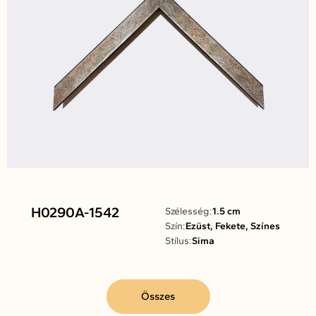
H0290A-1542
Szélesség:
1.5 cm
Szín:
Ezüst, Fekete, Színes
Stílus:
Sima
Összes