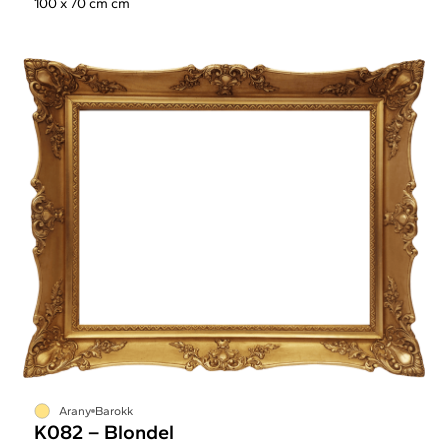
100 x 70 cm cm
Arany
Barokk
K082 – Blondel