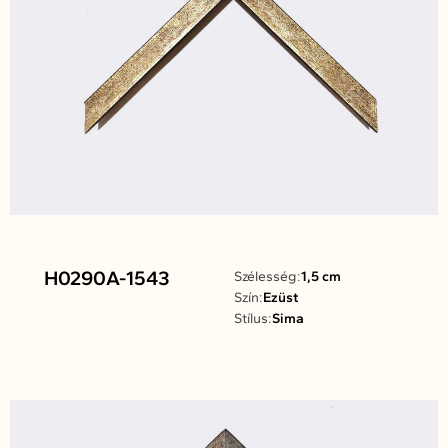
H0290A-1543
Szélesség:
1,5 cm
Szín:
Ezüst
Stílus:
Sima