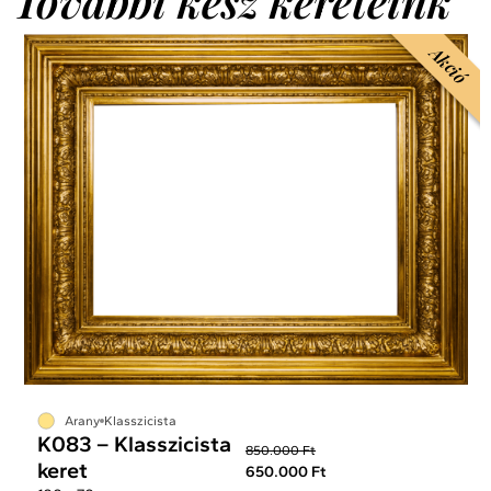
További kész kereteink
Akció
Arany
Klasszicista
K083 – Klasszicista
850.000 Ft
keret
650.000 Ft