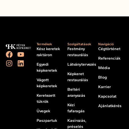
Termékek
Szolgáltatások
Navigáció
Kész keretek
Festmény
Cégtörténet
raktáron
restaurálás
Referenciák
Egyedi
Látványtervezés
Média
képkeretek
Képkeret
Blog
Vágott
restaurálás
képkeretek
Karrier
Beltéri
Keretezett
aranyozás
Kapcsolat
tükrök
Kézi
Ajánlatkérés
Üvegek
fafaragás
Paszpartuk
Kasírozás,
préselés