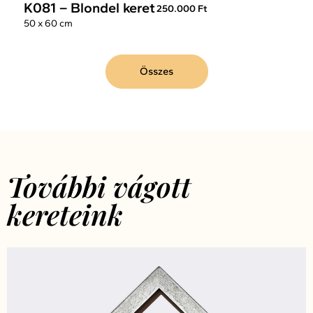
K081 – Blondel keret
250.000 Ft
50 x 60 cm
Összes
További vágott
kereteink