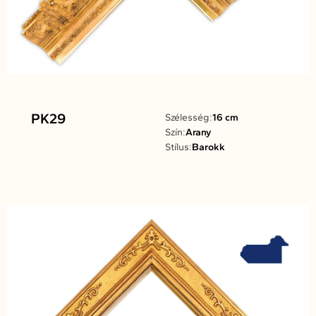
PK29
Szélesség:
16 cm
Szín:
Arany
Stílus:
Barokk