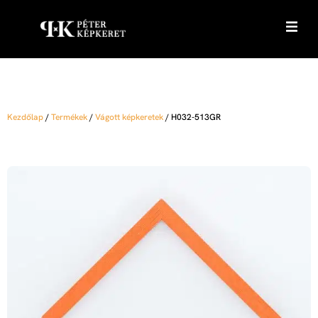
Kezdőlap
/
Termékek
/
Vágott képkeretek
/
H032-513GR