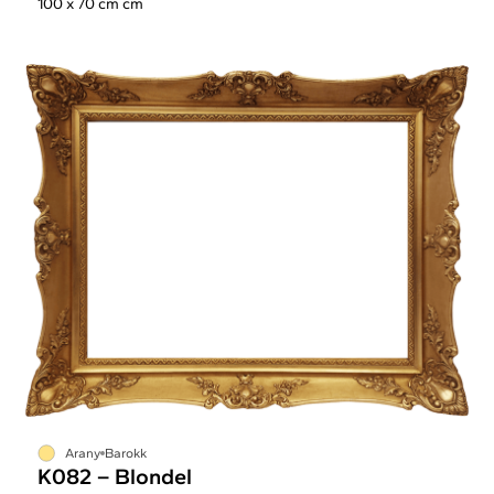
100 x 70 cm cm
Arany
Barokk
K082 – Blondel