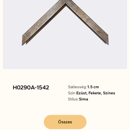
H0290A-1542
Szélesség:
1.5 cm
Szín:
Ezüst, Fekete, Színes
Stílus:
Sima
Összes