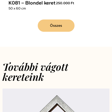
K081 – Blondel keret
250.000 Ft
50 x 60 cm
Összes
További vágott
kereteink