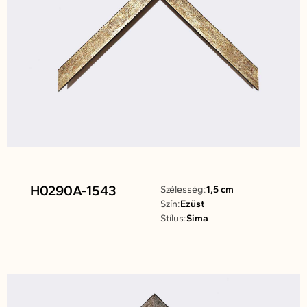
H0290A-1543
Szélesség:
1,5 cm
Szín:
Ezüst
Stílus:
Sima