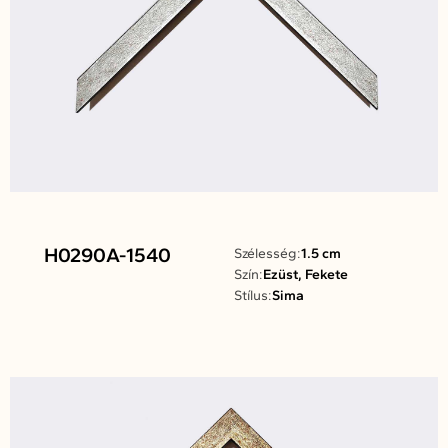
H0290A-1540
Szélesség:
1.5 cm
Szín:
Ezüst, Fekete
Stílus:
Sima