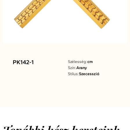
PK142-1
Szélesség:
cm
Szín:
Arany
Stílus:
Szecesszió