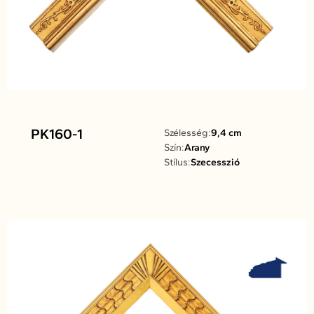
PK160-1
Szélesség:
9,4 cm
Szín:
Arany
Stílus:
Szecesszió