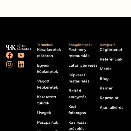
Termékek
Szolgáltatások
Navigáció
Kész keretek
Festmény
Cégtörténet
raktáron
restaurálás
Referenciák
Egyedi
Látványtervezés
Média
képkeretek
Képkeret
Blog
Vágott
restaurálás
képkeretek
Karrier
Beltéri
Keretezett
aranyozás
Kapcsolat
tükrök
Kézi
Ajánlatkérés
Üvegek
fafaragás
Paszpartuk
Kasírozás,
préselés