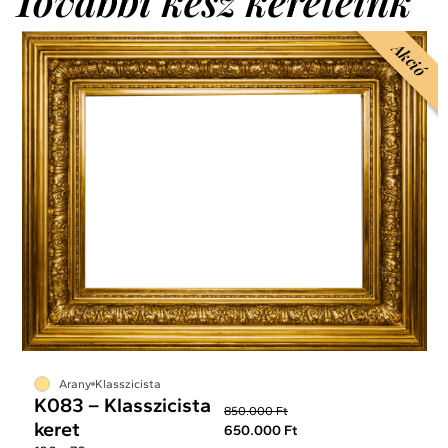
További kész kereteink
Akció
Arany
Klasszicista
K083 – Klasszicista
850.000 Ft
keret
650.000 Ft