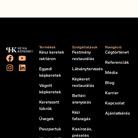
Termékek
Szolgáltatások
Navigáció
Kész keretek
Festmény
Cégtörténet
raktáron
restaurálás
Referenciák
Egyedi
Látványtervezés
Média
képkeretek
Képkeret
Blog
Vágott
restaurálás
képkeretek
Karrier
Beltéri
Keretezett
aranyozás
Kapcsolat
tükrök
Kézi
Ajánlatkérés
Üvegek
fafaragás
Paszpartuk
Kasírozás,
préselés