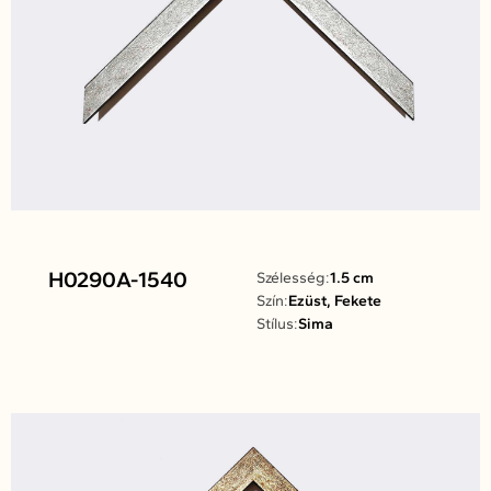
H0290A-1540
Szélesség:
1.5 cm
Szín:
Ezüst, Fekete
Stílus:
Sima