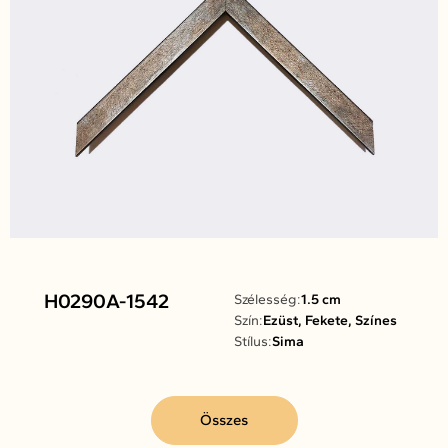
H0290A-1542
Szélesség:
1.5 cm
Szín:
Ezüst, Fekete, Színes
Stílus:
Sima
Összes