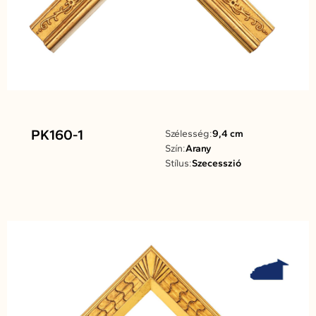
PK160-1
Szélesség:
9,4 cm
Szín:
Arany
Stílus:
Szecesszió