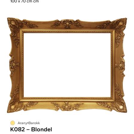
100 x 70 cm cm
Arany
Barokk
K082 – Blondel