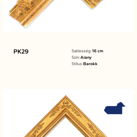
PK29
Szélesség:
16 cm
Szín:
Arany
Stílus:
Barokk