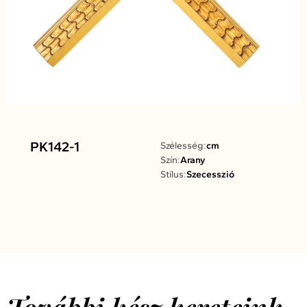
PK142-1
Szélesség:
cm
Szín:
Arany
Stílus:
Szecesszió