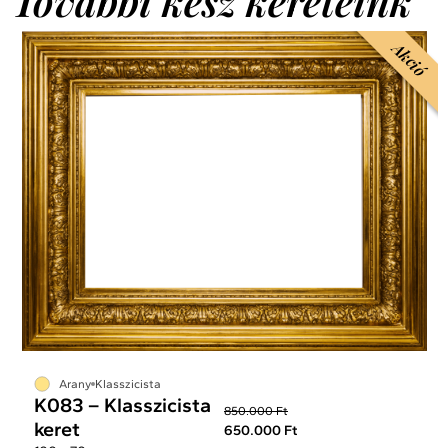
További kész kereteink
Akció
Arany
Klasszicista
K083 – Klasszicista
850.000 Ft
keret
650.000 Ft