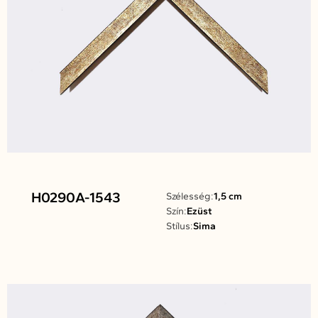
H0290A-1543
Szélesség:
1,5 cm
Szín:
Ezüst
Stílus:
Sima