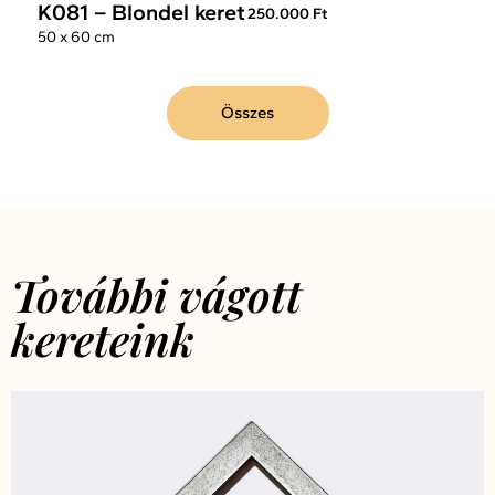
K081 – Blondel keret
250.000 Ft
50 x 60 cm
Összes
További vágott
kereteink