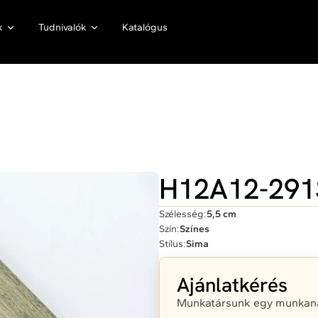
k
Tudnivalók
Katalógus
H12A12-291
Szélesség:
5,5 cm
Szín:
Színes
Stílus:
Sima
Ajánlatkérés
Munkatársunk egy munkanap