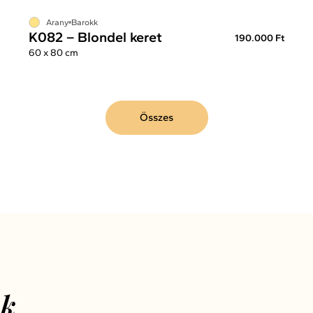
Arany
Barokk
K082 – Blondel keret
190.000 Ft
60 x 80 cm
Összes
nk