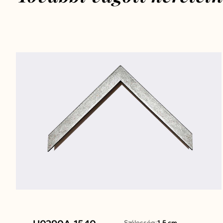
Szélesség:
1.5 cm