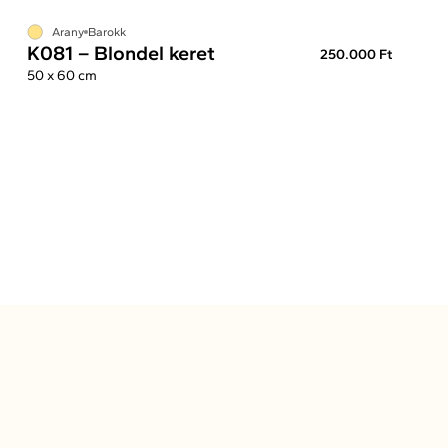
Arany
Barokk
K081 – Blondel keret
250.000 Ft
50 x 60 cm