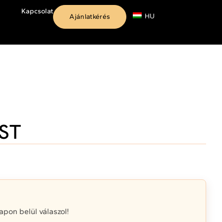
Kapcsolat
HU
Ajánlatkérés
ST
on belül válaszol!