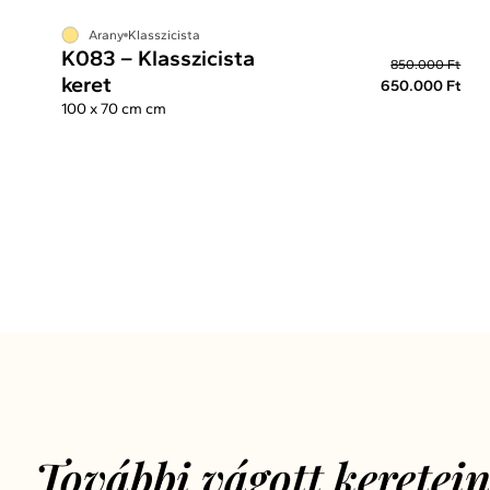
Arany
Klasszicista
K083 – Klasszicista
850.000 Ft
keret
650.000 Ft
100 x 70 cm cm
További vágott keretei