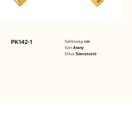
PK142-1
Szélesség:
cm
Szín:
Arany
Stílus:
Szecesszió