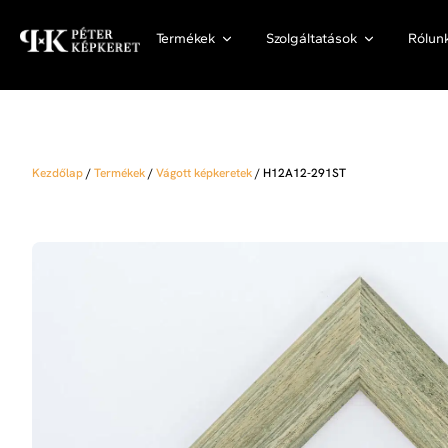
Termékek
Szolgáltatások
Rólun
Kezdőlap
/
Termékek
/
Vágott képkeretek
/
H12A12-291ST