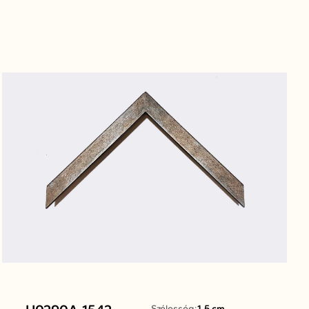
Szélesség:
1.5 cm