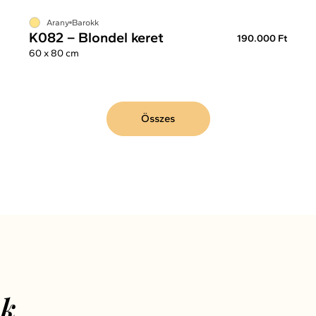
Arany
Barokk
K082 – Blondel keret
190.000 Ft
60 x 80 cm
Összes
nk