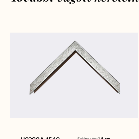
Szélesség:
1.5 cm