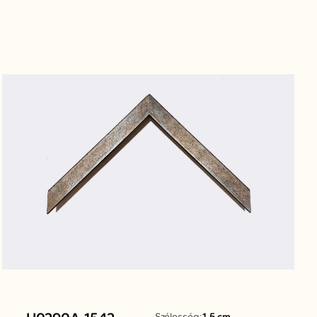
Szélesség:
1.5 cm