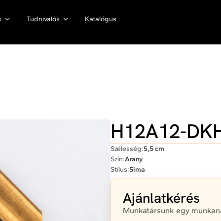
k
Tudnivalók
Katalógus
H12A12-DK
Szélesség:
5,5 cm
Szín:
Arany
Stílus:
Sima
Ajánlatkérés
Munkatársunk egy munkanap