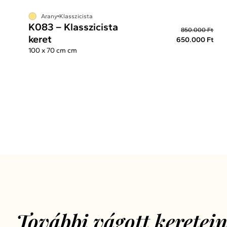
Arany
Klasszicista
K083 – Klasszicista
850.000 Ft
keret
650.000 Ft
100 x 70 cm cm
További vágott keretei