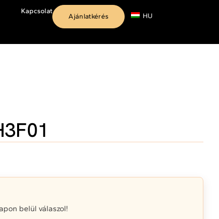
Kapcsolat
HU
Ajánlatkérés
H3F01
on belül válaszol!