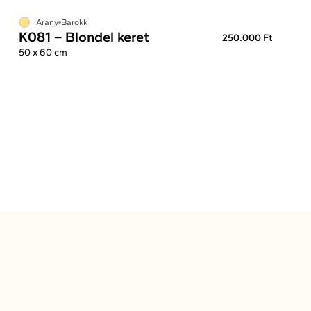
Arany
Barokk
K081 – Blondel keret
250.000 Ft
50 x 60 cm