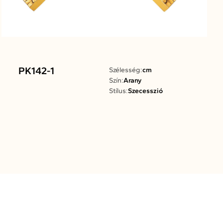
PK142-1
Szélesség:
cm
Szín:
Arany
Stílus:
Szecesszió