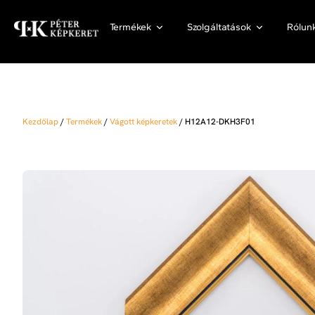
Termékek
Szolgáltatások
Rólun
Kezdőlap
/
Termékek
/
Vágott képkeretek
/
H12A12-DKH3F01