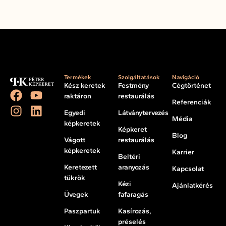
Termékek
Szolgáltatások
Navigáció
Kész keretek
Festmény
Cégtörténet
raktáron
restaurálás
Referenciák
Egyedi
Látványtervezés
Média
képkeretek
Képkeret
Blog
Vágott
restaurálás
képkeretek
Karrier
Beltéri
Keretezett
aranyozás
Kapcsolat
tükrök
Kézi
Ajánlatkérés
Üvegek
fafaragás
Paszpartuk
Kasírozás,
préselés