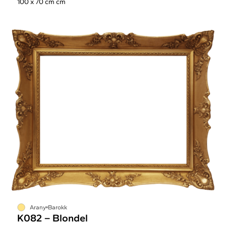
100 x 70 cm cm
Arany
Barokk
K082 – Blondel