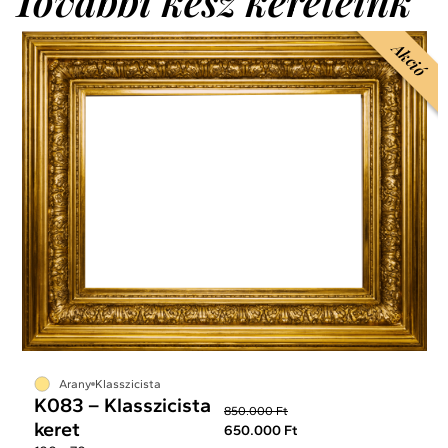
További kész kereteink
Akció
Arany
Klasszicista
K083 – Klasszicista
850.000 Ft
keret
650.000 Ft