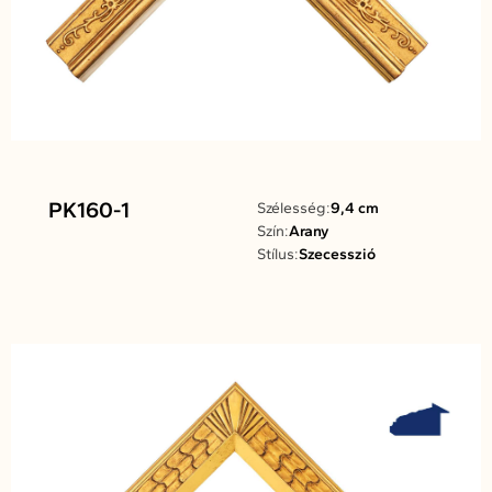
PK160-1
Szélesség:
9,4 cm
Szín:
Arany
Stílus:
Szecesszió