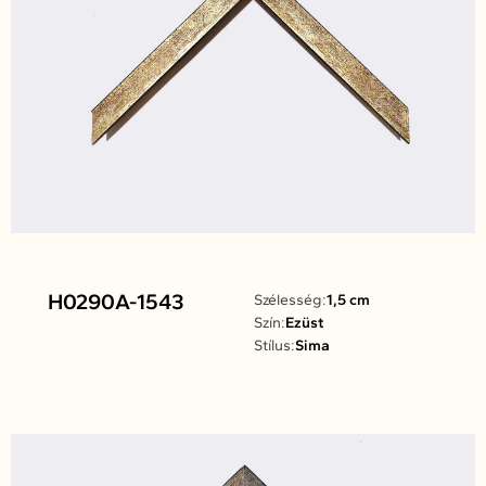
H0290A-1543
Szélesség:
1,5 cm
Szín:
Ezüst
Stílus:
Sima