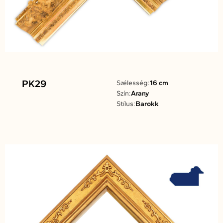
PK29
Szélesség:
16 cm
Szín:
Arany
Stílus:
Barokk