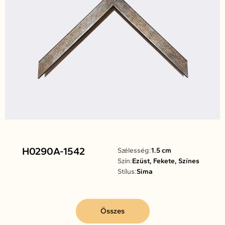
H0290A-1542
Szélesség:
1.5 cm
Szín:
Ezüst, Fekete, Színes
Stílus:
Sima
Összes