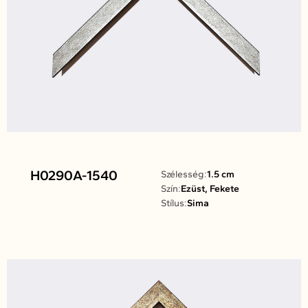
H0290A-1540
Szélesség:
1.5 cm
Szín:
Ezüst, Fekete
Stílus:
Sima