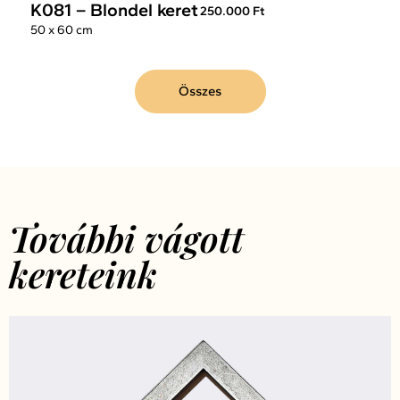
K081 – Blondel keret
250.000 Ft
50 x 60 cm
Összes
További vágott
kereteink