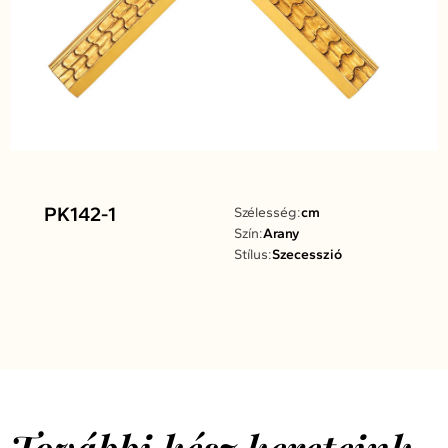
PK142-1
Szélesség:
cm
Szín:
Arany
Stílus:
Szecesszió