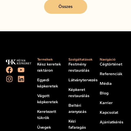
Összes
Termékek
Szolgáltatások
Navigáció
Kész keretek
Festmény
Cégtörténet
raktáron
restaurálás
Referenciák
Egyedi
Látványtervezés
Média
képkeretek
Képkeret
Blog
Vágott
restaurálás
képkeretek
Karrier
Beltéri
Keretezett
aranyozás
Kapcsolat
tükrök
Kézi
Ajánlatkérés
Üvegek
fafaragás