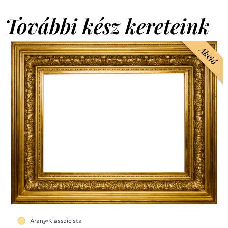
További kész kereteink
Akció
Arany
Klasszicista