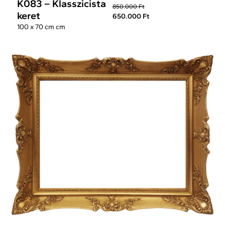
K083 – Klasszicista
850.000 Ft
keret
650.000 Ft
100 x 70 cm cm