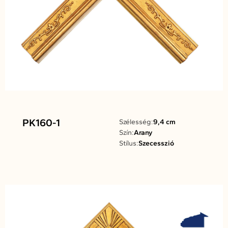
PK160-1
Szélesség:
9,4 cm
Szín:
Arany
Stílus:
Szecesszió