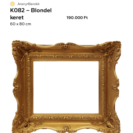
Arany
Barokk
K082 – Blondel
keret
190.000 Ft
60 x 80 cm