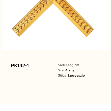
PK142-1
Szélesség:
cm
Szín:
Arany
Stílus:
Szecesszió