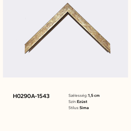
H0290A-1543
Szélesség:
1,5 cm
Szín:
Ezüst
Stílus:
Sima