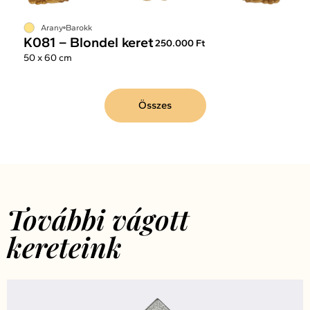
Arany
Barokk
K081 – Blondel keret
250.000 Ft
50 x 60 cm
Összes
További vágott
kereteink