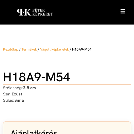
Kezdőlap
/
Termékek
/
Vágott képkeretek
/
H18A9-M54
H18A9-M54
Szélesség:
3.8 cm
Szín:
Ezüst
Stílus:
Sima
Ajánlatkérés