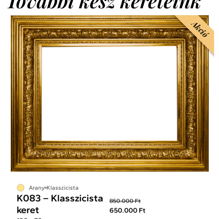
További kész kereteink
Akció
Arany
Klasszicista
K083 – Klasszicista
850.000 Ft
keret
650.000 Ft