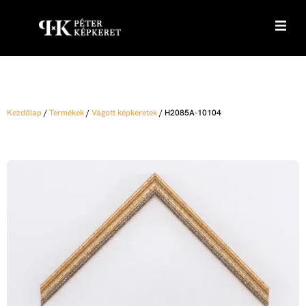
Kezdőlap
/
Termékek
/
Vágott képkeretek
/
H2085A-10104