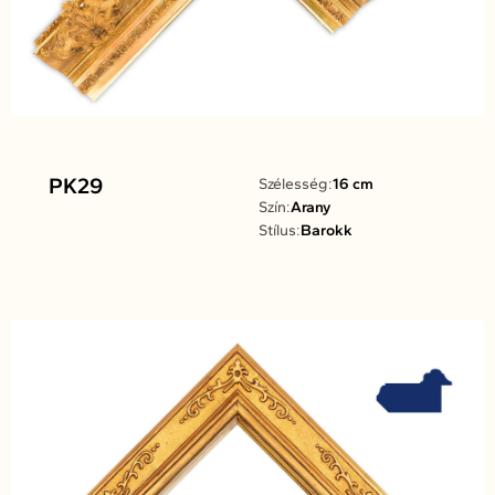
PK29
Szélesség:
16 cm
Szín:
Arany
Stílus:
Barokk