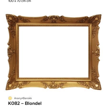
100 x 70 cm cm
Arany
Barokk
K082 – Blondel