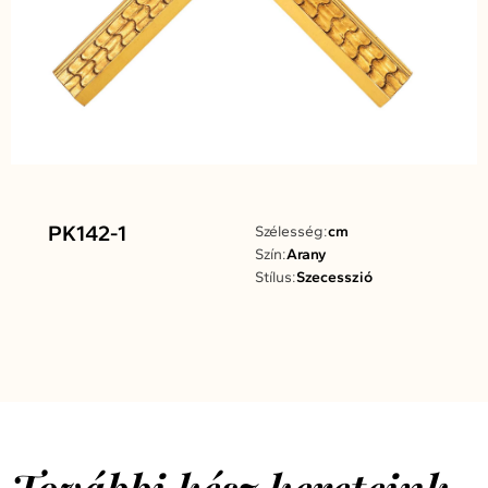
PK142-1
Szélesség:
cm
Szín:
Arany
Stílus:
Szecesszió