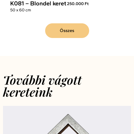
K081 – Blondel keret
250.000 Ft
50 x 60 cm
Összes
További vágott
kereteink