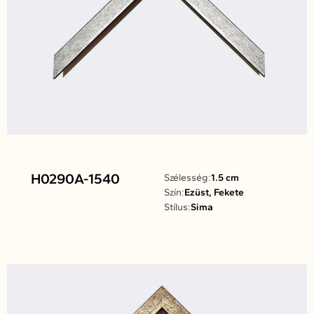
H0290A-1540
Szélesség:
1.5 cm
Szín:
Ezüst, Fekete
Stílus:
Sima