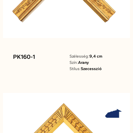
PK160-1
Szélesség:
9,4 cm
Szín:
Arany
Stílus:
Szecesszió