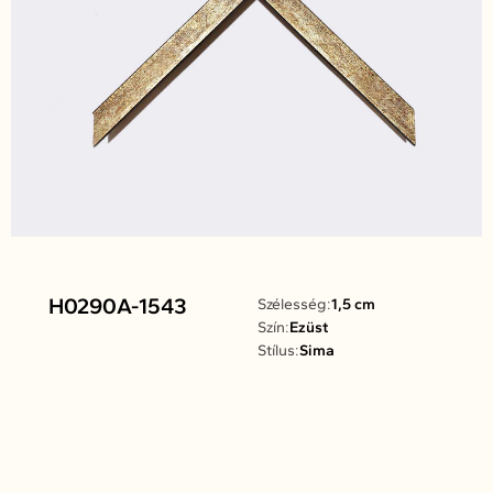
H0290A-1543
Szélesség:
1,5 cm
Szín:
Ezüst
Stílus:
Sima