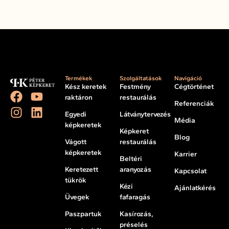
Termékek
Szolgáltatások
Navigáció
Kész keretek
Festmény
Cégtörténet
raktáron
restaurálás
Referenciák
Egyedi
Látványtervezés
Média
képkeretek
Képkeret
Blog
Vágott
restaurálás
képkeretek
Karrier
Beltéri
Keretezett
aranyozás
Kapcsolat
tükrök
Kézi
Ajánlatkérés
Üvegek
fafaragás
Paszpartuk
Kasírozás,
préselés