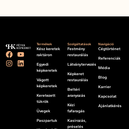
Termékek
Szolgáltatások
Navigáció
Kész keretek
Festmény
Cégtörténet
raktáron
restaurálás
Referenciák
Egyedi
Látványtervezés
Média
képkeretek
Képkeret
Blog
Vágott
restaurálás
képkeretek
Karrier
Beltéri
Keretezett
aranyozás
Kapcsolat
tükrök
Kézi
Ajánlatkérés
Üvegek
fafaragás
Paszpartuk
Kasírozás,
préselés