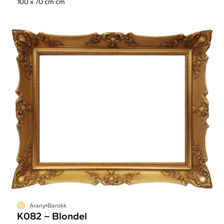
100 x 70 cm cm
Arany
Barokk
K082 – Blondel