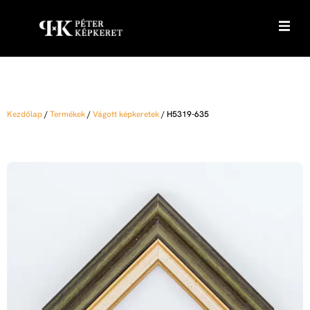
Kezdőlap
/
Termékek
/
Vágott képkeretek
/
H5319-635