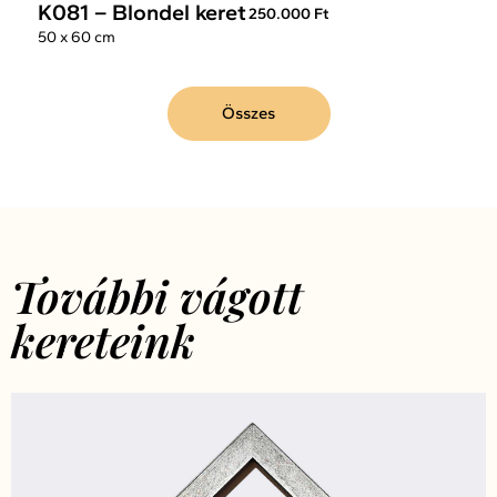
K081 – Blondel keret
250.000 Ft
50 x 60 cm
Összes
További vágott
kereteink