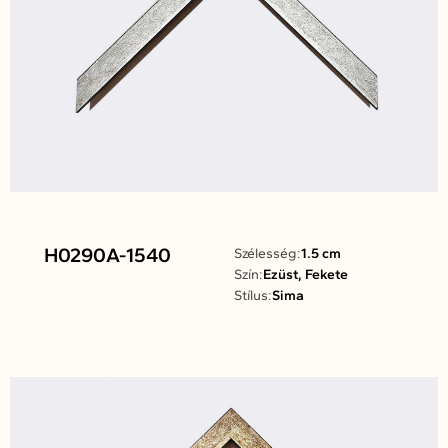
H0290A-1540
Szélesség:
1.5 cm
Szín:
Ezüst, Fekete
Stílus:
Sima