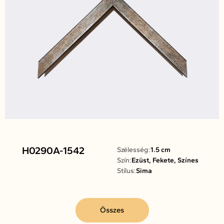
H0290A-1542
Szélesség:
1.5 cm
Szín:
Ezüst, Fekete, Színes
Stílus:
Sima
Összes