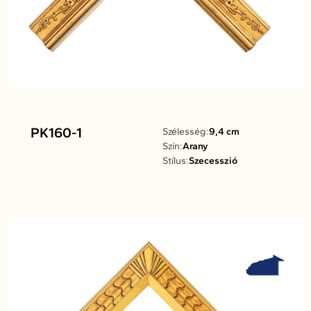
PK160-1
Szélesség:
9,4 cm
Szín:
Arany
Stílus:
Szecesszió