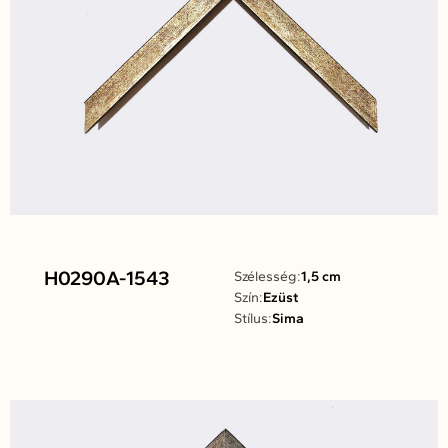
H0290A-1543
Szélesség:
1,5 cm
Szín:
Ezüst
Stílus:
Sima