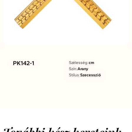
PK142-1
Szélesség:
cm
Szín:
Arany
Stílus:
Szecesszió