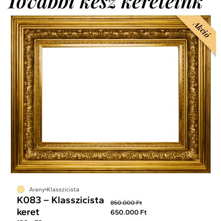
További kész kereteink
Akció
Arany
Klasszicista
K083 – Klasszicista
850.000 Ft
keret
650.000 Ft