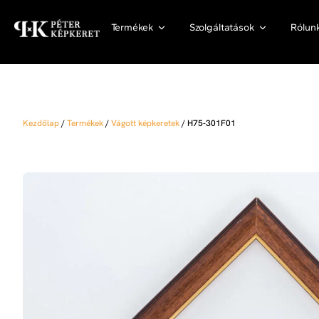
Termékek
Szolgáltatások
Rólun
Kezdőlap
/
Termékek
/
Vágott képkeretek
/
H75-301F01