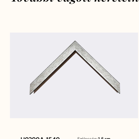
Szélesség:
1.5 cm