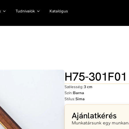
k
Tudnivalók
Katalógus
H75-301F01
Szélesség:
3 cm
Szín:
Barna
Stílus:
Sima
Ajánlatkérés
Munkatársunk egy munkanap