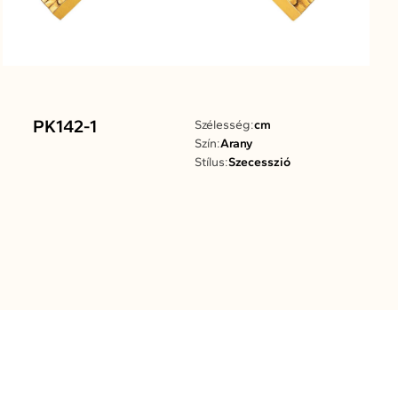
PK142-1
Szélesség:
cm
Szín:
Arany
Stílus:
Szecesszió