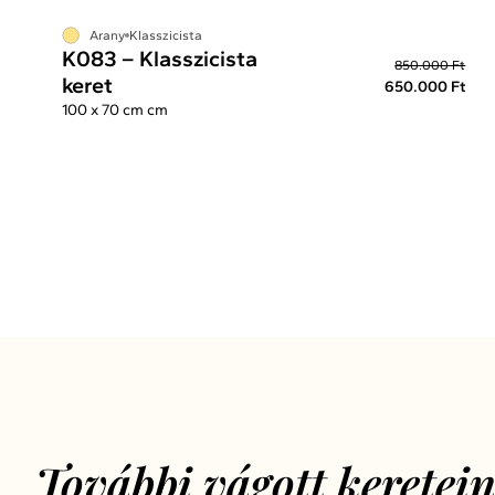
Arany
Klasszicista
K083 – Klasszicista
850.000 Ft
keret
650.000 Ft
100 x 70 cm cm
További vágott keretei