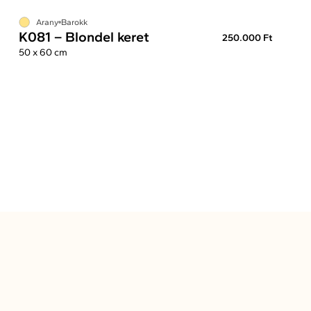
Arany
Barokk
K081 – Blondel keret
250.000 Ft
50 x 60 cm