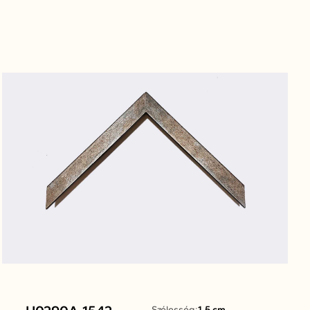
Szélesség:
1.5 cm