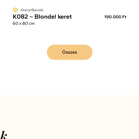
Arany
Barokk
K082 – Blondel keret
190.000 Ft
60 x 80 cm
Összes
nk