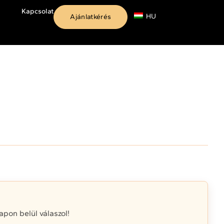
Kapcsolat
HU
Ajánlatkérés
on belül válaszol!