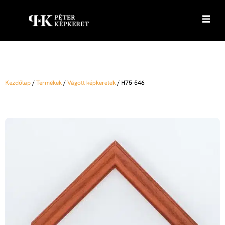
Kezdőlap
/
Termékek
/
Vágott képkeretek
/
H75-546