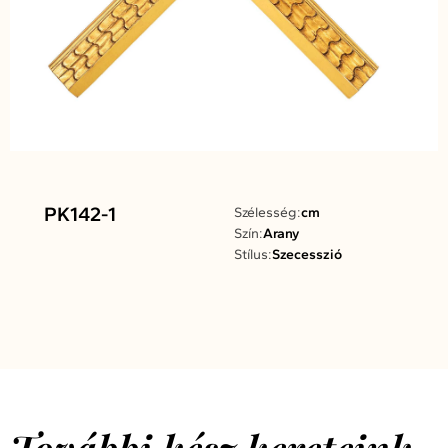
PK142-1
Szélesség:
cm
Szín:
Arany
Stílus:
Szecesszió