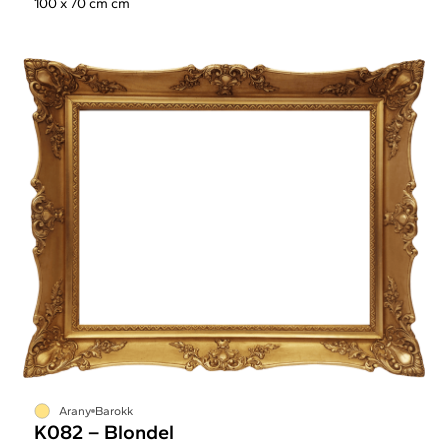
100 x 70 cm cm
Arany
Barokk
K082 – Blondel