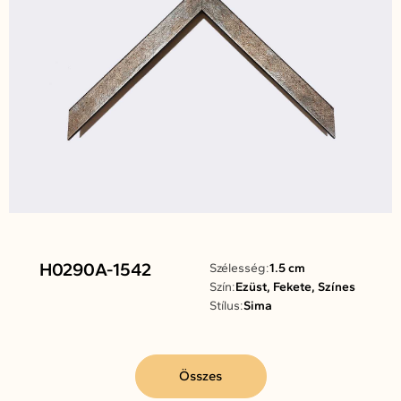
H0290A-1542
Szélesség:
1.5 cm
Szín:
Ezüst, Fekete, Színes
Stílus:
Sima
Összes