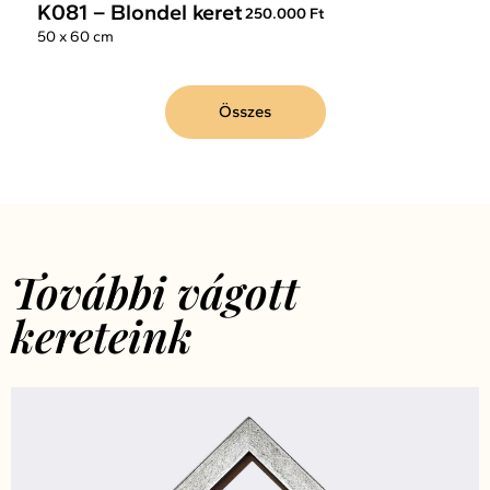
K081 – Blondel keret
250.000 Ft
50 x 60 cm
Összes
További vágott
kereteink