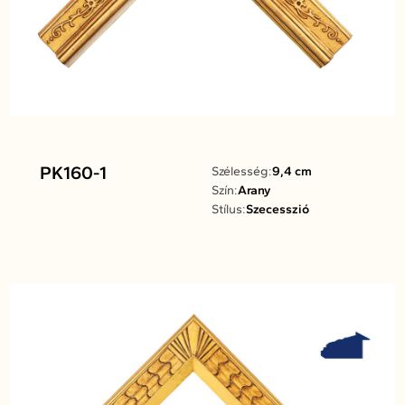
PK160-1
Szélesség:
9,4 cm
Szín:
Arany
Stílus:
Szecesszió