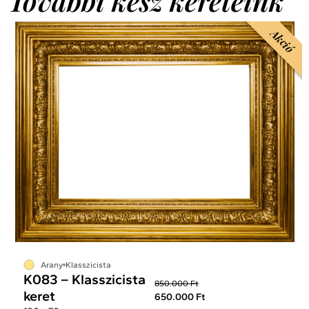
További kész kereteink
Akció
Arany
Klasszicista
K083 – Klasszicista
850.000 Ft
keret
650.000 Ft