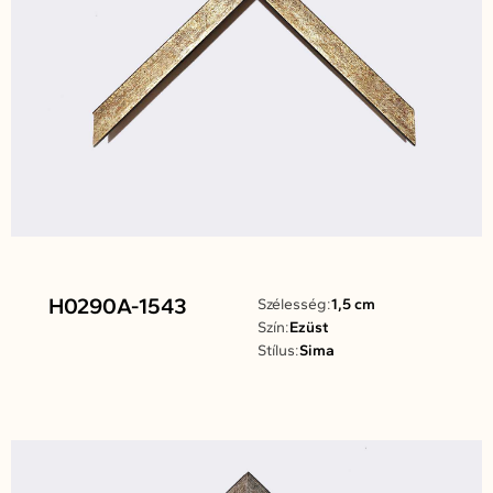
H0290A-1543
Szélesség:
1,5 cm
Szín:
Ezüst
Stílus:
Sima