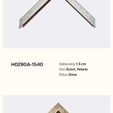
H0290A-1540
Szélesség:
1.5 cm
Szín:
Ezüst, Fekete
Stílus:
Sima