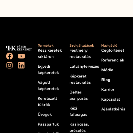
Termékek
Szolgáltatások
Navigáció
Kész keretek
Festmény
Cégtörténet
raktáron
restaurálás
Referenciák
Egyedi
Látványtervezés
Média
képkeretek
Képkeret
Blog
Vágott
restaurálás
képkeretek
Karrier
Beltéri
Keretezett
aranyozás
Kapcsolat
tükrök
Kézi
Ajánlatkérés
Üvegek
fafaragás
Paszpartuk
Kasírozás,
préselés