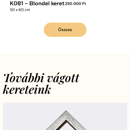
K081 – Blondel keret
250.000 Ft
50 x 60 cm
Összes
További vágott
kereteink