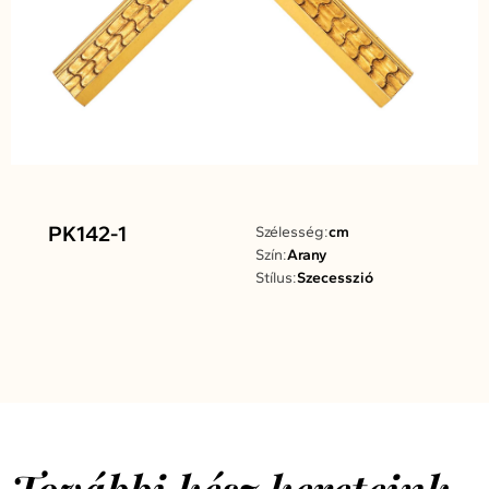
PK142-1
Szélesség:
cm
Szín:
Arany
Stílus:
Szecesszió