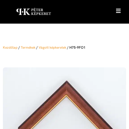
Kezdőlap
/
Termékek
/
Vágott képkeretek
/
H75-9FO1