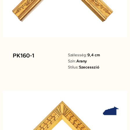
PK160-1
Szélesség:
9,4 cm
Szín:
Arany
Stílus:
Szecesszió