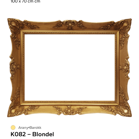
100 x 70 cm cm
Arany
Barokk
K082 – Blondel