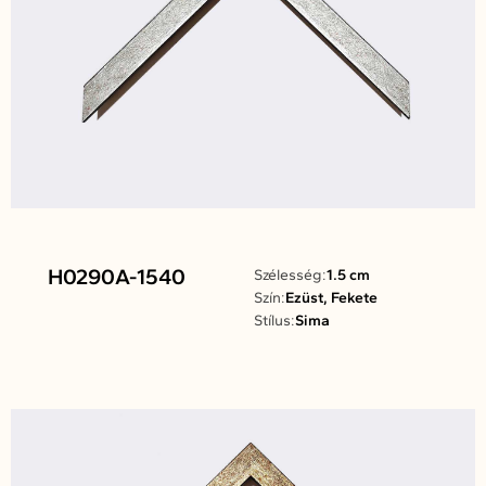
H0290A-1540
Szélesség:
1.5 cm
Szín:
Ezüst, Fekete
Stílus:
Sima