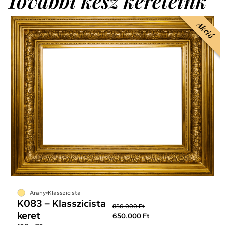
További kész kereteink
Akció
Arany
Klasszicista
K083 – Klasszicista
850.000 Ft
keret
650.000 Ft