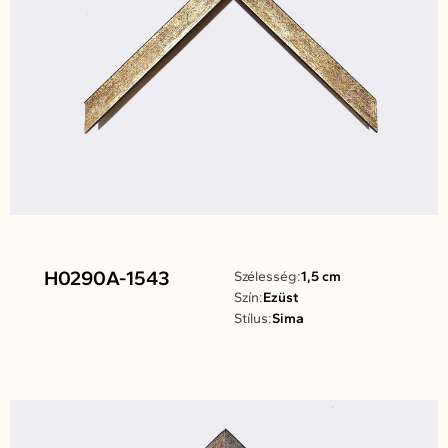
H0290A-1543
Szélesség:
1,5 cm
Szín:
Ezüst
Stílus:
Sima