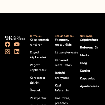
Termékek
Szolgáltatások
Navigáció
Kész keretek
Festmény
Cégtörténet
raktáron
restaurálás
Referenciák
Egyedi
Látványtervezés
Média
képkeretek
Képkeret
Blog
Vágott
restaurálás
képkeretek
Karrier
Beltéri
Keretezett
aranyozás
Kapcsolat
tükrök
Kézi
Ajánlatkérés
Üvegek
fafaragás
Paszpartuk
Kasírozás,
préselés