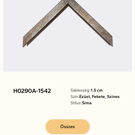
H0290A-1542
Szélesség:
1.5 cm
Szín:
Ezüst, Fekete, Színes
Stílus:
Sima
Összes