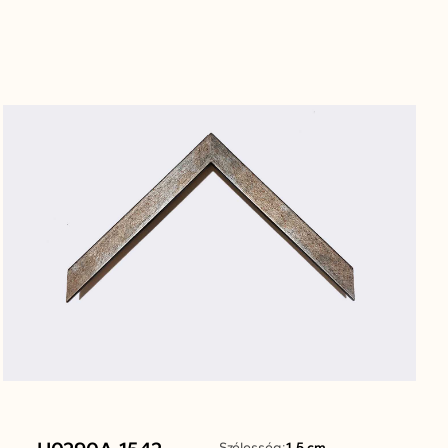
Szélesség:
1.5 cm