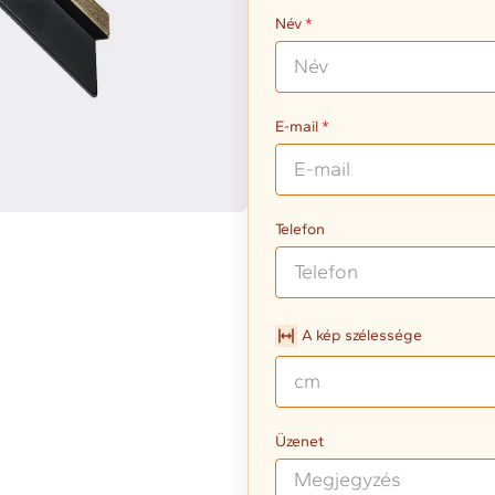
Név
E-mail
Telefon
A kép szélessége
Üzenet