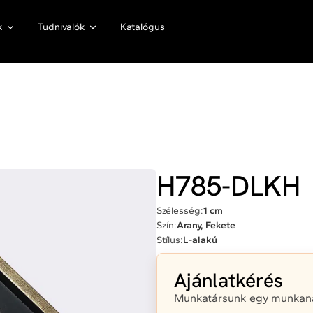
k
Tudnivalók
Katalógus
H785-DLKH
Szélesség:
1 cm
Szín:
Arany, Fekete
Stílus:
L-alakú
Ajánlatkérés
Munkatársunk egy munkanap