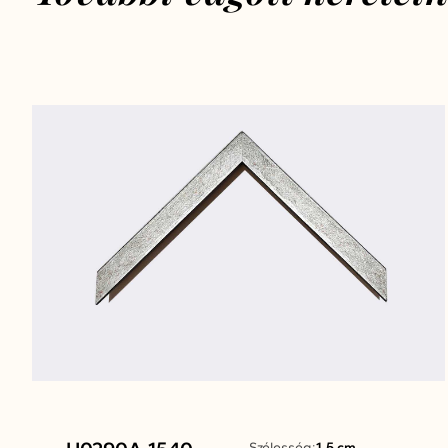
Szélesség:
1.5 cm