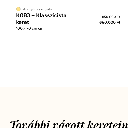
Arany
Klasszicista
K083 – Klasszicista
850.000 Ft
keret
650.000 Ft
100 x 70 cm cm
További vágott keretei