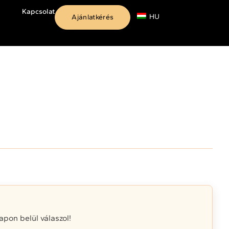
Kapcsolat
HU
Ajánlatkérés
on belül válaszol!