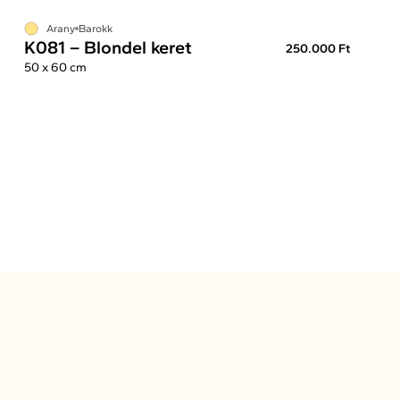
Arany
Barokk
K081 – Blondel keret
250.000 Ft
50 x 60 cm