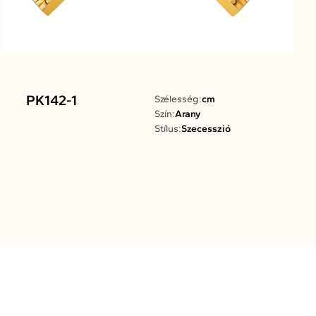
PK142-1
Szélesség:
cm
Szín:
Arany
Stílus:
Szecesszió