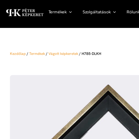
Termékek
Szolgáltatások
Rólun
Kezdőlap
/
Termékek
/
Vágott képkeretek
/
H785-DLKH