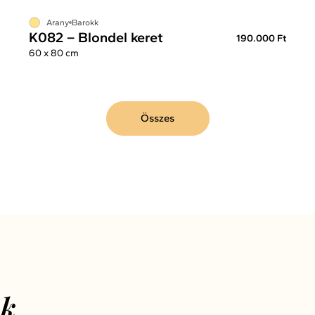
Arany
Barokk
K082 – Blondel keret
190.000 Ft
60 x 80 cm
Összes
nk