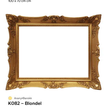
100 x 70 cm cm
Arany
Barokk
K082 – Blondel