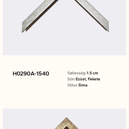
H0290A-1540
Szélesség:
1.5 cm
Szín:
Ezüst, Fekete
Stílus:
Sima