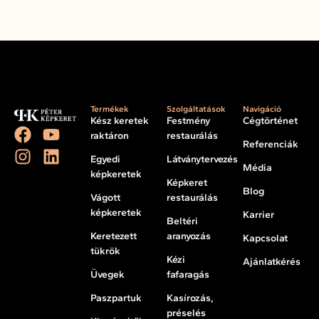
Termékek
Szolgáltatások
Navigáció
Kész keretek
Festmény
Cégtörténet
raktáron
restaurálás
Referenciák
Egyedi
Látványtervezés
Média
képkeretek
Képkeret
Blog
Vágott
restaurálás
képkeretek
Karrier
Beltéri
Keretezett
aranyozás
Kapcsolat
tükrök
Kézi
Ajánlatkérés
Üvegek
fafaragás
Paszpartuk
Kasírozás,
préselés