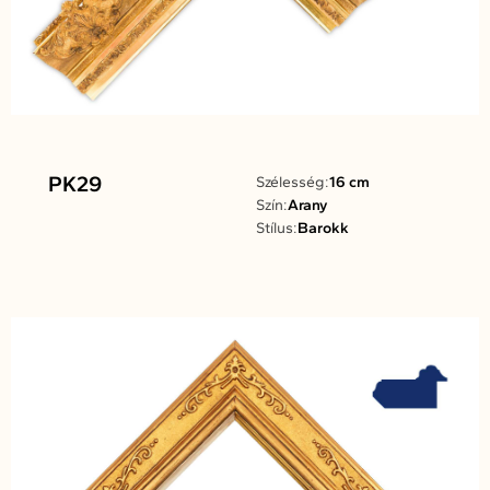
PK29
Szélesség:
16 cm
Szín:
Arany
Stílus:
Barokk