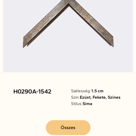
H0290A-1542
Szélesség:
1.5 cm
Szín:
Ezüst, Fekete, Színes
Stílus:
Sima
Összes