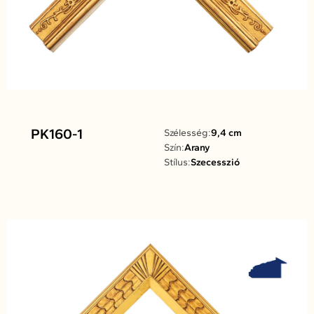
PK160-1
Szélesség:
9,4 cm
Szín:
Arany
Stílus:
Szecesszió