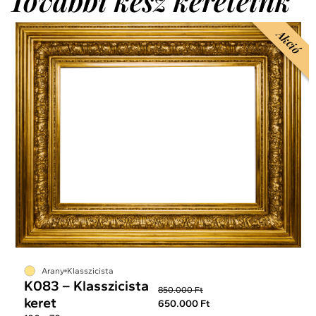
További kész kereteink
Akció
Arany
Klasszicista
K083 – Klasszicista
850.000 Ft
keret
650.000 Ft