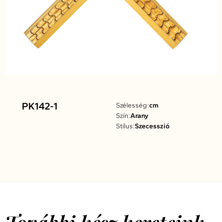
PK142-1
Szélesség:
cm
Szín:
Arany
Stílus:
Szecesszió