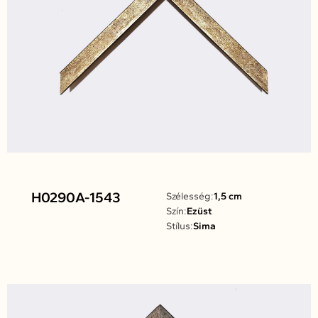
H0290A-1543
Szélesség:
1,5 cm
Szín:
Ezüst
Stílus:
Sima