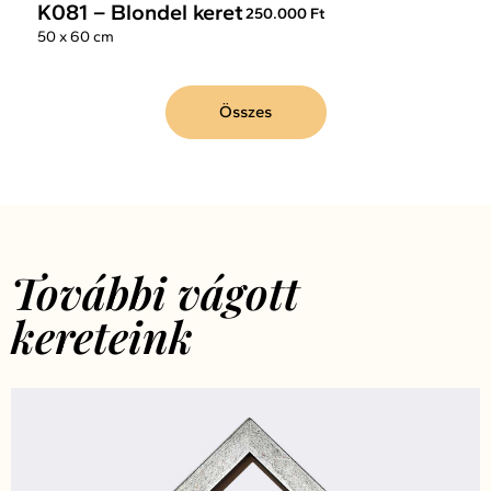
K081 – Blondel keret
250.000 Ft
50 x 60 cm
Összes
További vágott
kereteink