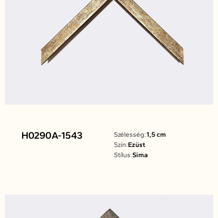
H0290A-1543
Szélesség:
1,5 cm
Szín:
Ezüst
Stílus:
Sima