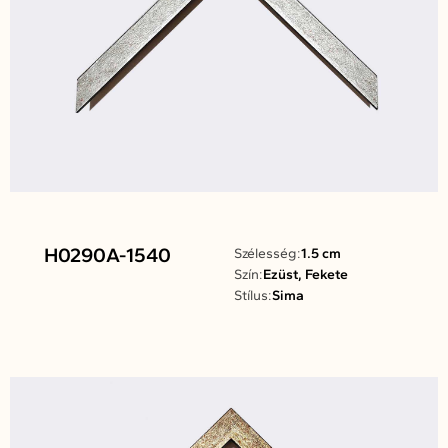
H0290A-1540
Szélesség:
1.5 cm
Szín:
Ezüst, Fekete
Stílus:
Sima