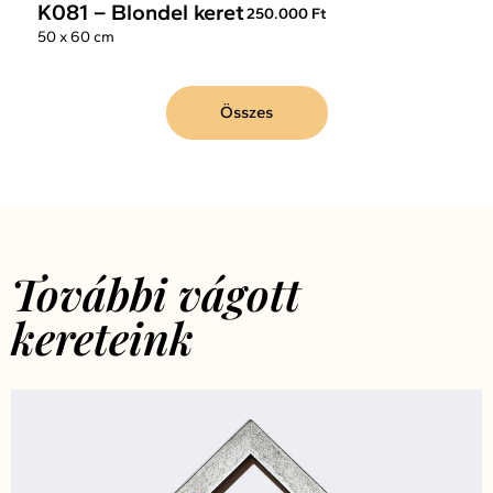
K081 – Blondel keret
250.000 Ft
50 x 60 cm
Összes
További vágott
kereteink