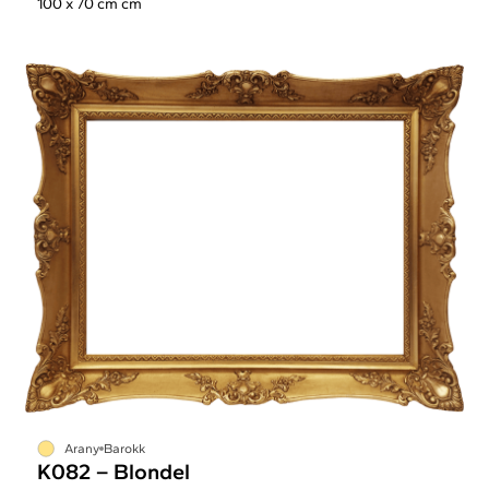
100 x 70 cm cm
Arany
Barokk
K082 – Blondel