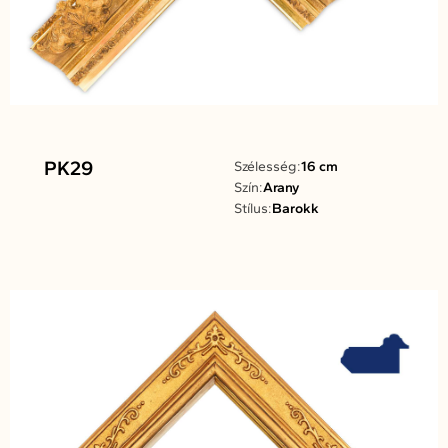
PK29
Szélesség:
16 cm
Szín:
Arany
Stílus:
Barokk