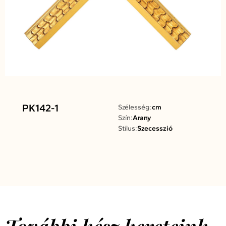
PK142-1
Szélesség:
cm
Szín:
Arany
Stílus:
Szecesszió