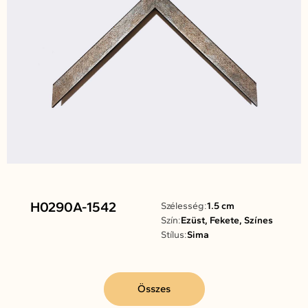
H0290A-1542
Szélesség:
1.5 cm
Szín:
Ezüst, Fekete, Színes
Stílus:
Sima
Összes