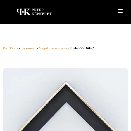
Kezdőlap
/
Termékek
/
Vágott képkeretek
/
II546F22DVPC