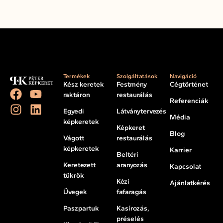
Termékek
Szolgáltatások
Navigáció
Kész keretek
Festmény
Cégtörténet
raktáron
restaurálás
Referenciák
Egyedi
Látványtervezés
Média
képkeretek
Képkeret
Blog
Vágott
restaurálás
képkeretek
Karrier
Beltéri
Keretezett
aranyozás
Kapcsolat
tükrök
Kézi
Ajánlatkérés
Üvegek
fafaragás
Paszpartuk
Kasírozás,
préselés