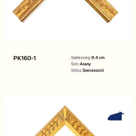
PK160-1
Szélesség:
9,4 cm
Szín:
Arany
Stílus:
Szecesszió