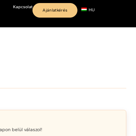
Kapcsolat
HU
Ajánlatkérés
on belül válaszol!