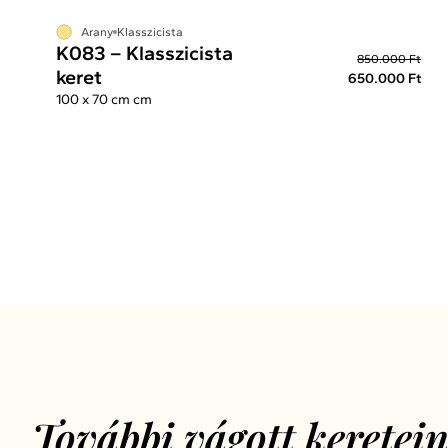
Arany
Klasszicista
K083 – Klasszicista
850.000 Ft
keret
650.000 Ft
100 x 70 cm cm
További vágott keretei