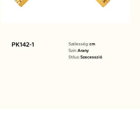
PK142-1
Szélesség:
cm
Szín:
Arany
Stílus:
Szecesszió