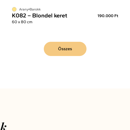
Arany
Barokk
K082 – Blondel keret
190.000 Ft
60 x 80 cm
Összes
nk