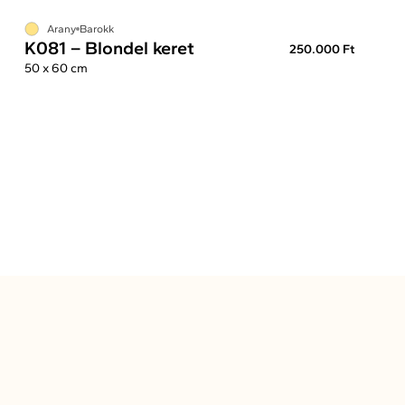
Arany
Barokk
K081 – Blondel keret
250.000 Ft
50 x 60 cm