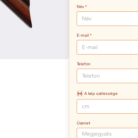
Név
E-mail
Telefon
A kép szélessége
Üzenet