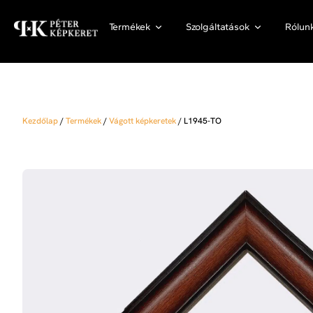
Termékek
Szolgáltatások
Rólun
Kezdőlap
/
Termékek
/
Vágott képkeretek
/
L1945-TO