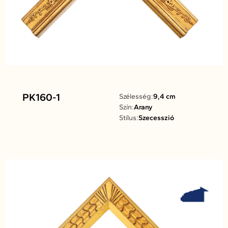
PK160-1
Szélesség:
9,4 cm
Szín:
Arany
Stílus:
Szecesszió