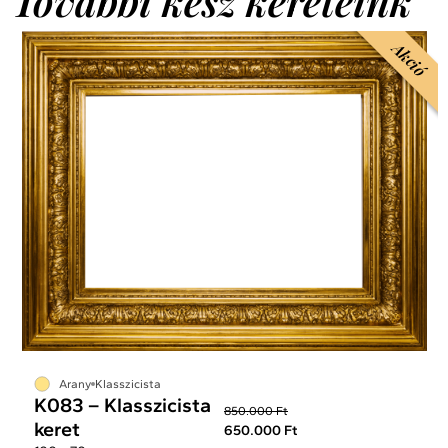
További kész kereteink
Akció
Arany
Klasszicista
K083 – Klasszicista
850.000 Ft
keret
650.000 Ft