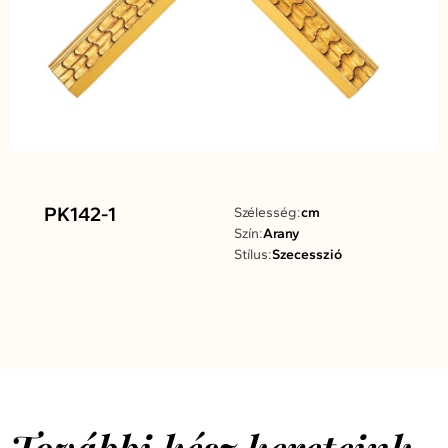
PK142-1
Szélesség:
cm
Szín:
Arany
Stílus:
Szecesszió