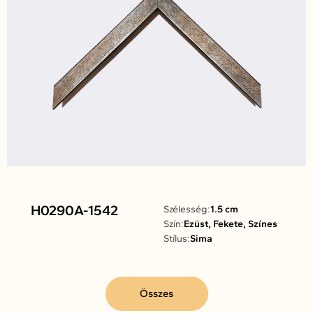
H0290A-1542
Szélesség:
1.5 cm
Szín:
Ezüst, Fekete, Színes
Stílus:
Sima
Összes