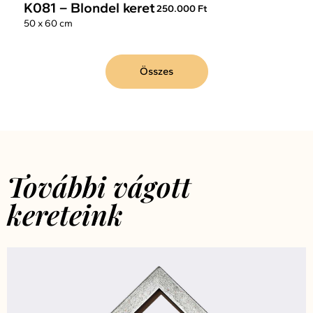
K081 – Blondel keret
250.000 Ft
50 x 60 cm
Összes
További vágott
kereteink