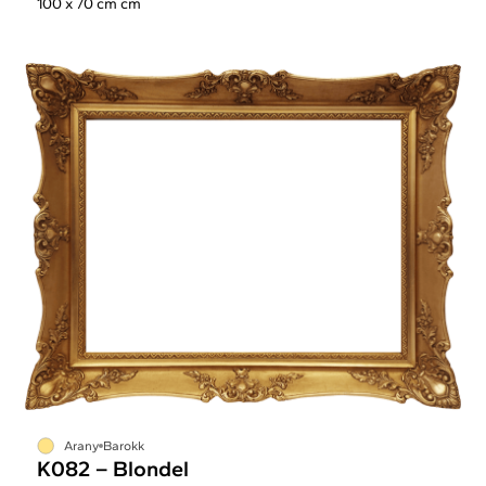
100 x 70 cm cm
Arany
Barokk
K082 – Blondel