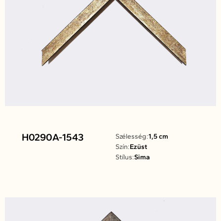
H0290A-1543
Szélesség:
1,5 cm
Szín:
Ezüst
Stílus:
Sima