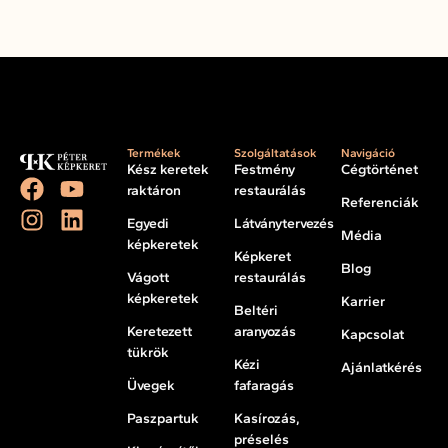
Termékek
Szolgáltatások
Navigáció
Kész keretek
Festmény
Cégtörténet
raktáron
restaurálás
Referenciák
Egyedi
Látványtervezés
Média
képkeretek
Képkeret
Blog
Vágott
restaurálás
képkeretek
Karrier
Beltéri
Keretezett
aranyozás
Kapcsolat
tükrök
Kézi
Ajánlatkérés
Üvegek
fafaragás
Paszpartuk
Kasírozás,
préselés