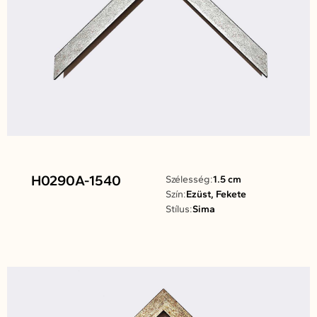
H0290A-1540
Szélesség:
1.5 cm
Szín:
Ezüst, Fekete
Stílus:
Sima