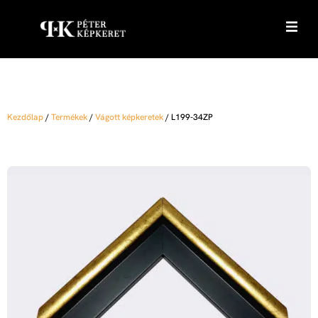
Kezdőlap
/
Termékek
/
Vágott képkeretek
/
L199-34ZP