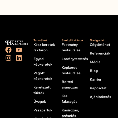
Termékek
Szolgáltatások
Navigáció
Kész keretek
Festmény
Cégtörténet
raktáron
restaurálás
Referenciák
Egyedi
Látványtervezés
Média
képkeretek
Képkeret
Blog
Vágott
restaurálás
képkeretek
Karrier
Beltéri
Keretezett
aranyozás
Kapcsolat
tükrök
Kézi
Ajánlatkérés
Üvegek
fafaragás
Paszpartuk
Kasírozás,
préselés