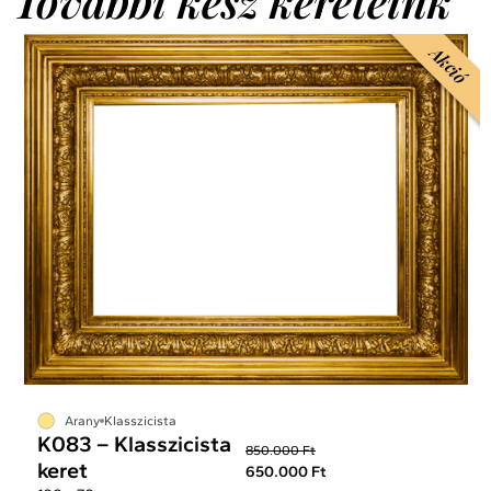
További kész kereteink
Akció
Arany
Klasszicista
K083 – Klasszicista
850.000 Ft
keret
650.000 Ft