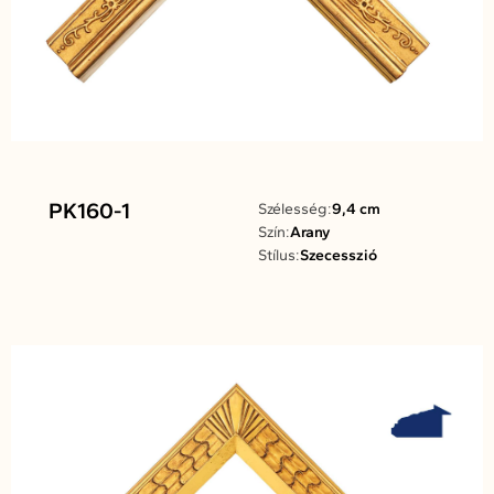
PK160-1
Szélesség:
9,4 cm
Szín:
Arany
Stílus:
Szecesszió