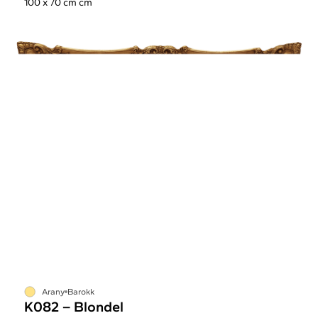
100 x 70 cm cm
Arany
Barokk
K082 – Blondel