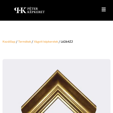
Kezdőlap
/
Termékek
/
Vágott képkeretek
/
L6264ZJ