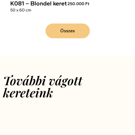
K081 – Blondel keret
250.000 Ft
50 x 60 cm
Összes
További vágott
kereteink