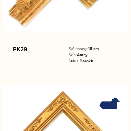
PK29
Szélesség:
16 cm
Szín:
Arany
Stílus:
Barokk