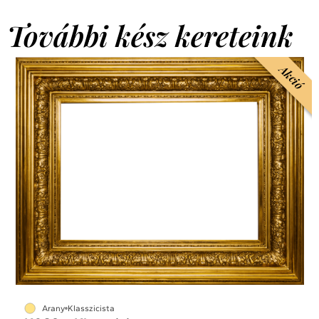
További kész kereteink
Akció
Arany
Klasszicista