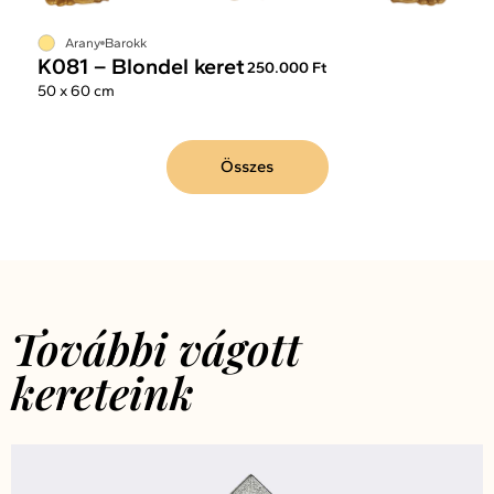
Arany
Barokk
K081 – Blondel keret
250.000 Ft
50 x 60 cm
Összes
További vágott
kereteink