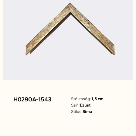
H0290A-1543
Szélesség:
1,5 cm
Szín:
Ezüst
Stílus:
Sima