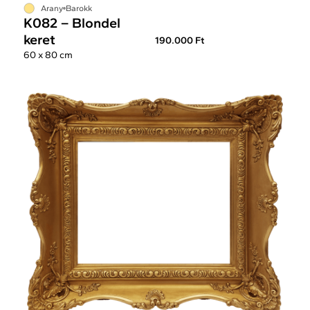
Arany
Barokk
K082 – Blondel
keret
190.000 Ft
60 x 80 cm