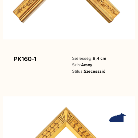
PK160-1
Szélesség:
9,4 cm
Szín:
Arany
Stílus:
Szecesszió