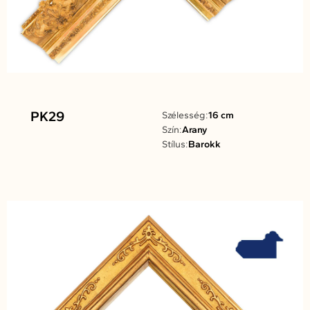
PK29
Szélesség:
16 cm
Szín:
Arany
Stílus:
Barokk