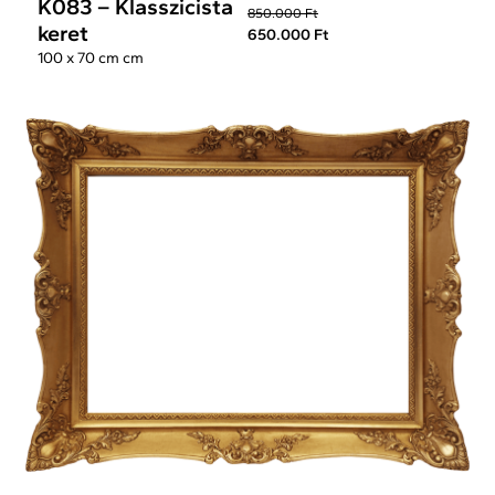
K083 – Klasszicista
850.000 Ft
keret
650.000 Ft
100 x 70 cm cm