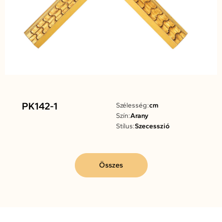
PK142-1
Szélesség:
cm
Szín:
Arany
Stílus:
Szecesszió
Összes