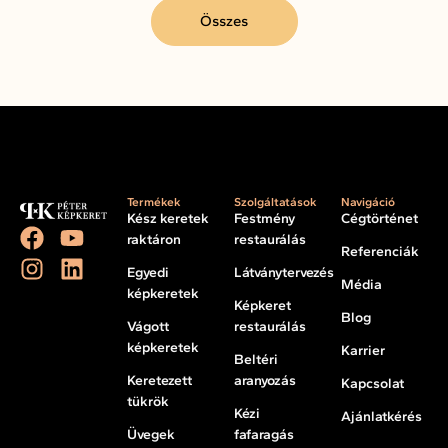
Összes
Termékek
Szolgáltatások
Navigáció
Kész keretek
Festmény
Cégtörténet
raktáron
restaurálás
Referenciák
Egyedi
Látványtervezés
Média
képkeretek
Képkeret
Blog
Vágott
restaurálás
képkeretek
Karrier
Beltéri
Keretezett
aranyozás
Kapcsolat
tükrök
Kézi
Ajánlatkérés
Üvegek
fafaragás