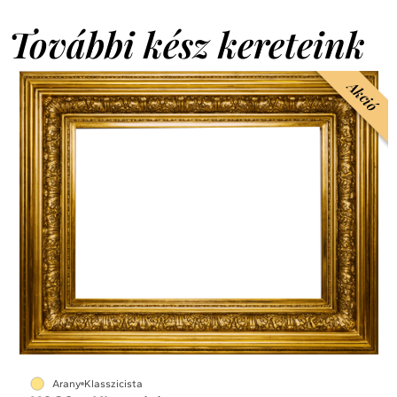
További kész kereteink
Akció
Arany
Klasszicista