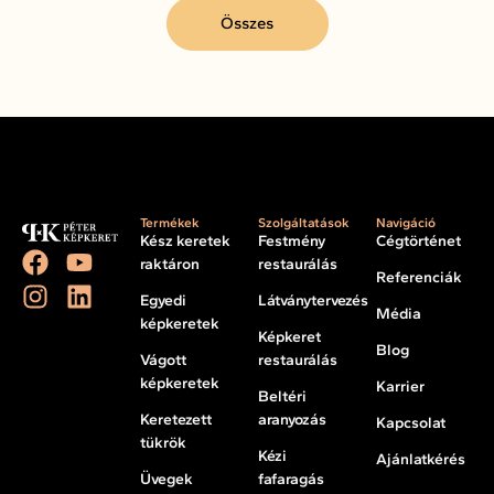
Összes
Termékek
Szolgáltatások
Navigáció
Kész keretek
Festmény
Cégtörténet
raktáron
restaurálás
Referenciák
Egyedi
Látványtervezés
Média
képkeretek
Képkeret
Blog
Vágott
restaurálás
képkeretek
Karrier
Beltéri
Keretezett
aranyozás
Kapcsolat
tükrök
Kézi
Ajánlatkérés
Üvegek
fafaragás