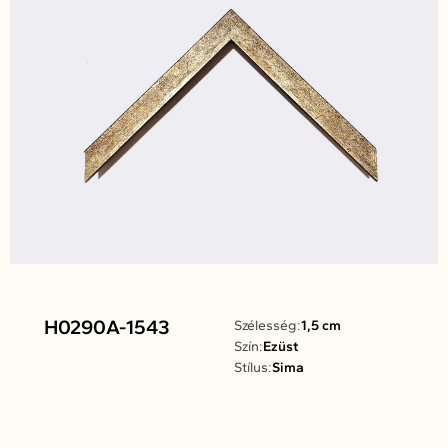
H0290A-1543
Szélesség:
1,5 cm
Szín:
Ezüst
Stílus:
Sima