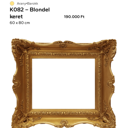
Arany
Barokk
K082 – Blondel
keret
190.000 Ft
60 x 80 cm