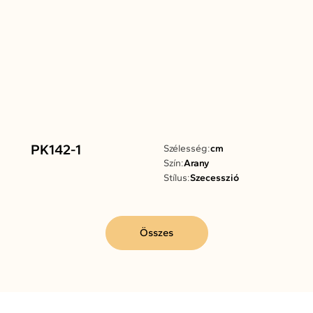
PK142-1
Szélesség:
cm
Szín:
Arany
Stílus:
Szecesszió
Összes