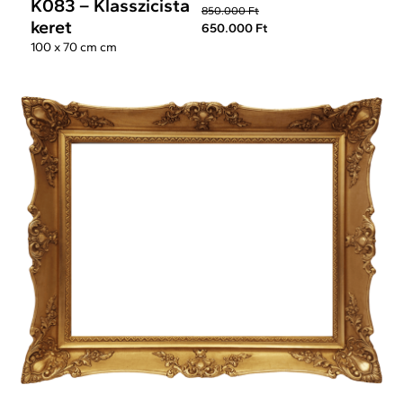
K083 – Klasszicista
850.000 Ft
keret
650.000 Ft
100 x 70 cm cm