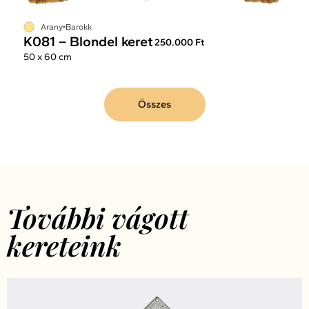
Arany
Barokk
K081 – Blondel keret
250.000 Ft
50 x 60 cm
Összes
További vágott
kereteink