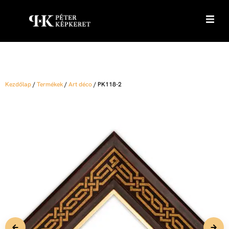
Kezdőlap
/
Termékek
/
Art déco
/
PK118-2