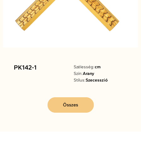
PK142-1
Szélesség:
cm
Szín:
Arany
Stílus:
Szecesszió
Összes