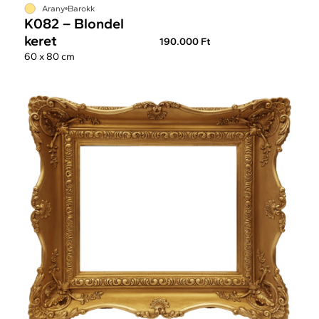
Arany
Barokk
K082 – Blondel
keret
190.000 Ft
60 x 80 cm