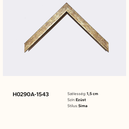
H0290A-1543
Szélesség:
1,5 cm
Szín:
Ezüst
Stílus:
Sima