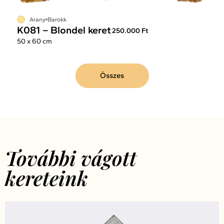
Arany
Barokk
K081 – Blondel keret
250.000 Ft
50 x 60 cm
Összes
További vágott
kereteink