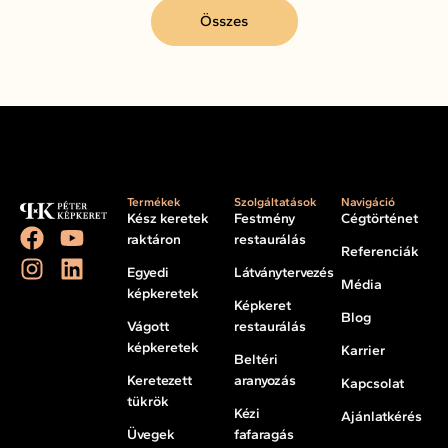
Összes
Termékek
Szolgáltatások
Navigáció
Kész keretek
Festmény
Cégtörténet
raktáron
restaurálás
Referenciák
Egyedi
Látványtervezés
Média
képkeretek
Képkeret
Blog
Vágott
restaurálás
képkeretek
Karrier
Beltéri
Keretezett
aranyozás
Kapcsolat
tükrök
Kézi
Ajánlatkérés
Üvegek
fafaragás