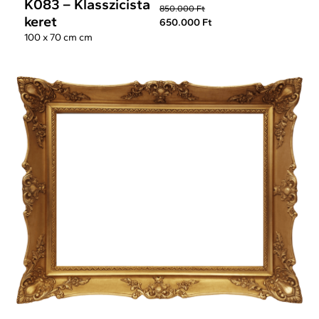
K083 – Klasszicista
850.000 Ft
keret
650.000 Ft
100 x 70 cm cm