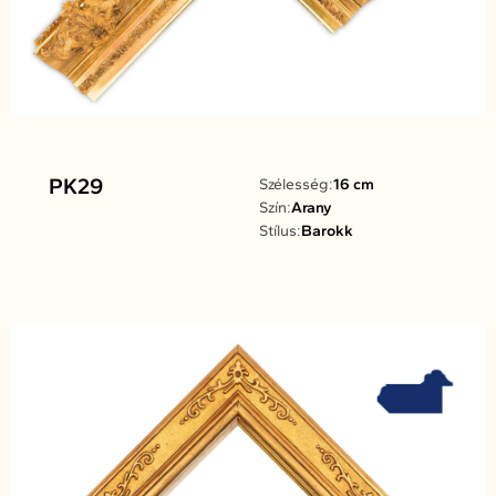
PK29
Szélesség:
16 cm
Szín:
Arany
Stílus:
Barokk