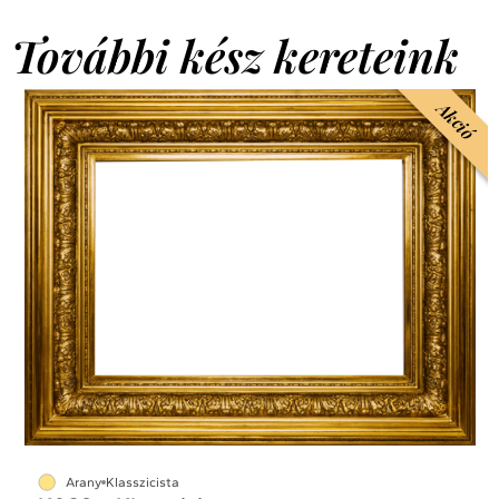
További kész kereteink
Akció
Arany
Klasszicista