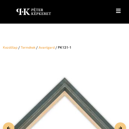
Kezdőlap
/
Termékek
/
Avantgard
/
PK131-1