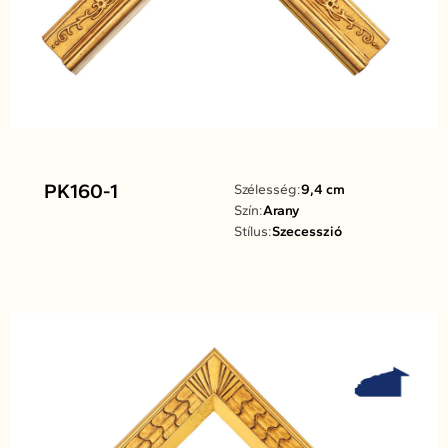
PK160-1
Szélesség:
9,4 cm
Szín:
Arany
Stílus:
Szecesszió