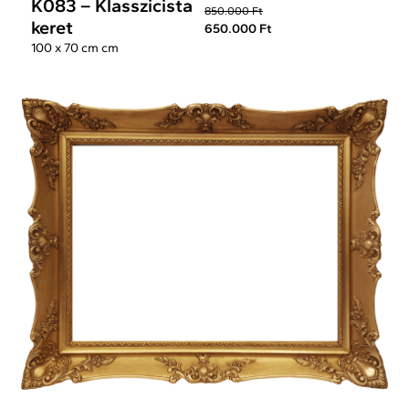
K083 – Klasszicista
850.000 Ft
keret
650.000 Ft
100 x 70 cm cm