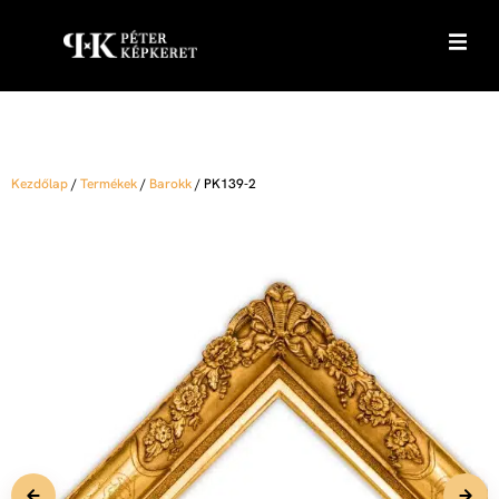
Kezdőlap
/
Termékek
/
Barokk
/
PK139-2