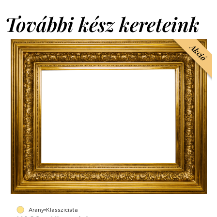
További kész kereteink
Akció
Arany
Klasszicista