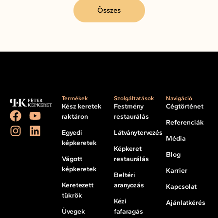
Összes
Termékek
Szolgáltatások
Navigáció
Kész keretek
Festmény
Cégtörténet
raktáron
restaurálás
Referenciák
Egyedi
Látványtervezés
Média
képkeretek
Képkeret
Blog
Vágott
restaurálás
képkeretek
Karrier
Beltéri
Keretezett
aranyozás
Kapcsolat
tükrök
Kézi
Ajánlatkérés
Üvegek
fafaragás