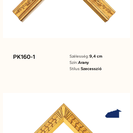
PK160-1
Szélesség:
9,4 cm
Szín:
Arany
Stílus:
Szecesszió