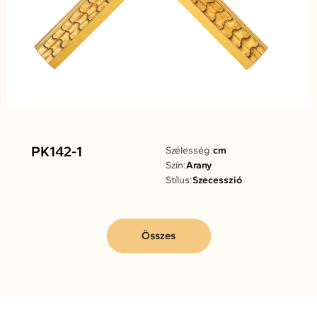
PK142-1
Szélesség:
cm
Szín:
Arany
Stílus:
Szecesszió
Összes