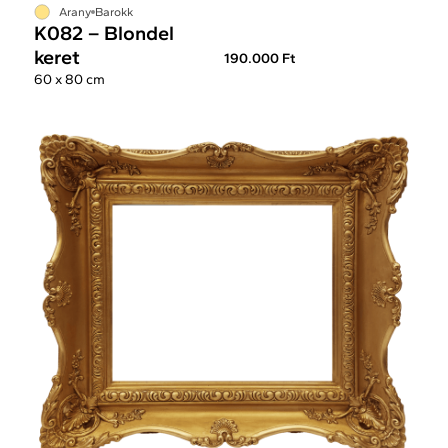
Arany
Barokk
K082 – Blondel
keret
190.000 Ft
60 x 80 cm