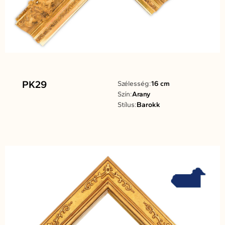
PK29
Szélesség:
16 cm
Szín:
Arany
Stílus:
Barokk