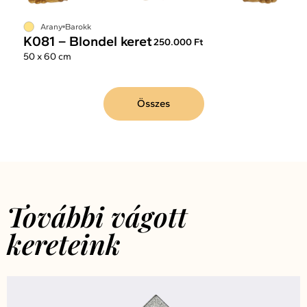
Arany
Barokk
K081 – Blondel keret
250.000 Ft
50 x 60 cm
Összes
További vágott
kereteink