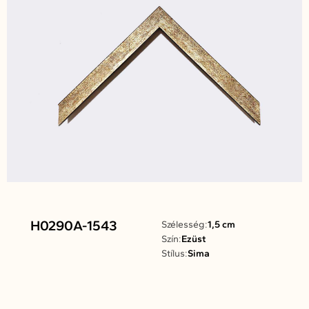
H0290A-1543
Szélesség:
1,5 cm
Szín:
Ezüst
Stílus:
Sima