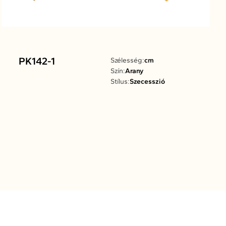
PK142-1
Szélesség:
cm
Szín:
Arany
Stílus:
Szecesszió