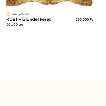
Arany
Barokk
K081 – Blondel keret
250.000 Ft
50 x 60 cm