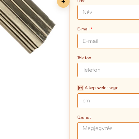
Név
E-mail
Telefon
A kép szélessége
Üzenet