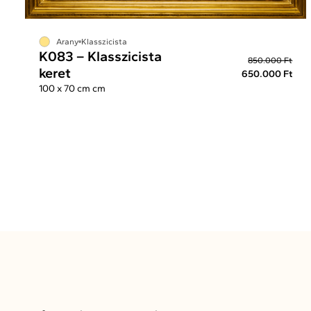
Arany
Klasszicista
K083 – Klasszicista
850.000 Ft
keret
650.000 Ft
100 x 70 cm cm