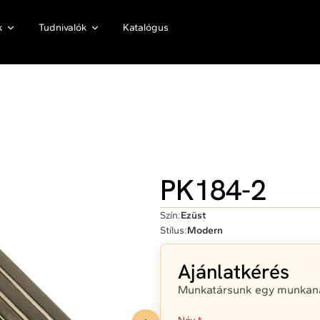
k
Tudnivalók
Katalógus
PK184-2
Szín:
Ezüst
Stílus:
Modern
Ajánlatkérés
Munkatársunk egy munkanap