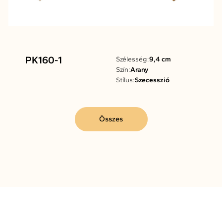
PK160-1
Szélesség:
9,4 cm
Szín:
Arany
Stílus:
Szecesszió
Összes