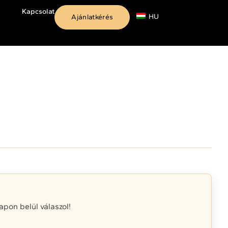
Kapcsolat
HU
Ajánlatkérés
on belül válaszol!