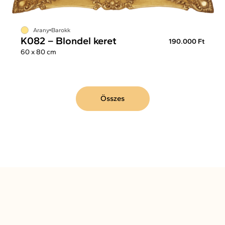
Arany
Barokk
K082 – Blondel keret
190.000 Ft
60 x 80 cm
Összes