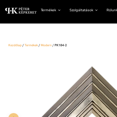
Termékek
Szolgáltatások
Rólun
Kezdőlap
/
Termékek
/
Modern
/
PK184-2