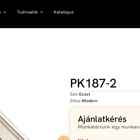
k
Tudnivalók
Katalógus
PK187-2
Szín:
Ezüst
Stílus:
Modern
Ajánlatkérés
Munkatársunk egy munkanap