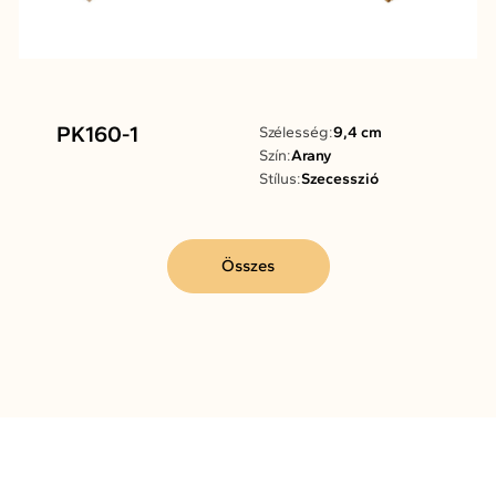
PK160-1
Szélesség:
9,4 cm
Szín:
Arany
Stílus:
Szecesszió
Összes