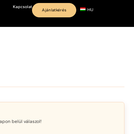
Kapcsolat
HU
Ajánlatkérés
on belül válaszol!