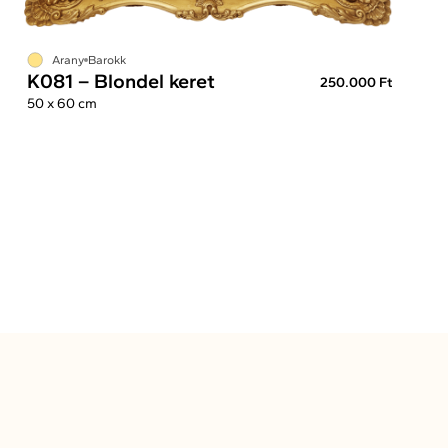
Arany
Barokk
K081 – Blondel keret
250.000 Ft
50 x 60 cm