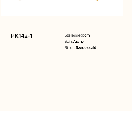
PK142-1
Szélesség:
cm
Szín:
Arany
Stílus:
Szecesszió