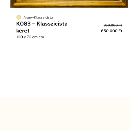
Arany
Klasszicista
K083 – Klasszicista
850.000 Ft
keret
650.000 Ft
100 x 70 cm cm