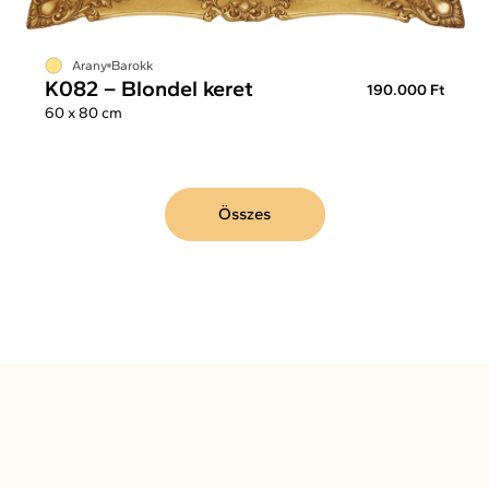
Arany
Barokk
K082 – Blondel keret
190.000 Ft
60 x 80 cm
Összes