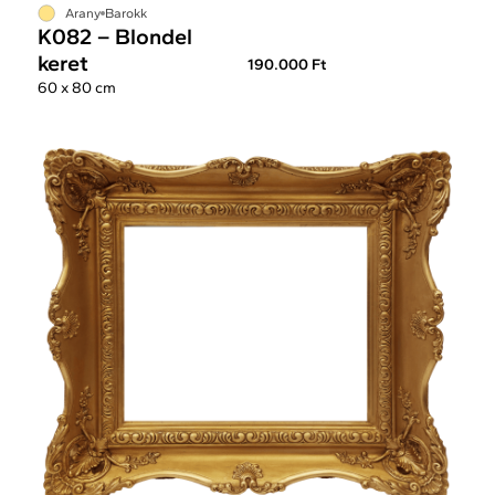
Arany
Barokk
K082 – Blondel
keret
190.000 Ft
60 x 80 cm