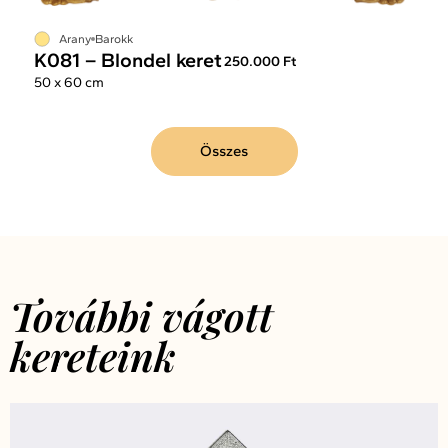
Arany
Barokk
K081 – Blondel keret
250.000 Ft
50 x 60 cm
Összes
További vágott
kereteink