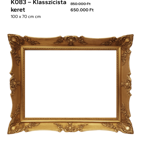
K083 – Klasszicista
850.000 Ft
keret
650.000 Ft
100 x 70 cm cm