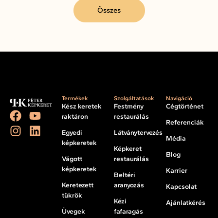
Összes
Termékek
Szolgáltatások
Navigáció
Kész keretek
Festmény
Cégtörténet
raktáron
restaurálás
Referenciák
Egyedi
Látványtervezés
Média
képkeretek
Képkeret
Blog
Vágott
restaurálás
képkeretek
Karrier
Beltéri
Keretezett
aranyozás
Kapcsolat
tükrök
Kézi
Ajánlatkérés
Üvegek
fafaragás