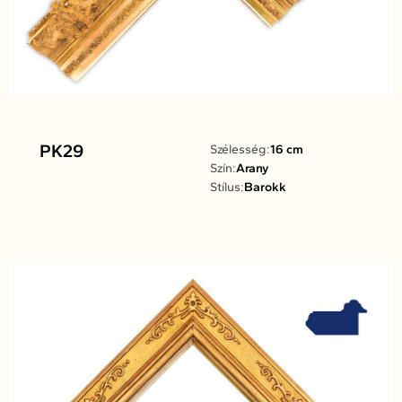
PK29
Szélesség:
16 cm
Szín:
Arany
Stílus:
Barokk