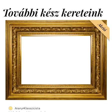
További kész kereteink
Akció
Arany
Klasszicista