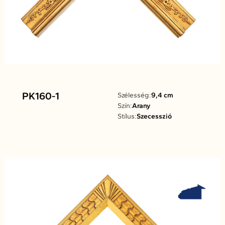
PK160-1
Szélesség:
9,4 cm
Szín:
Arany
Stílus:
Szecesszió