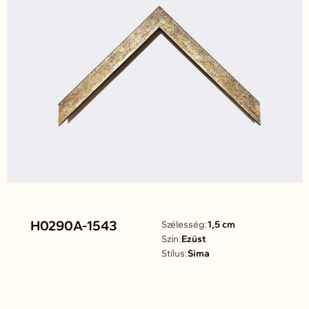
H0290A-1543
Szélesség:
1,5 cm
Szín:
Ezüst
Stílus:
Sima