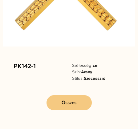
PK142-1
Szélesség:
cm
Szín:
Arany
Stílus:
Szecesszió
Összes