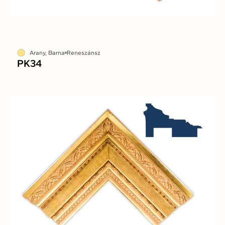
Arany, Barna
Reneszánsz
PK34