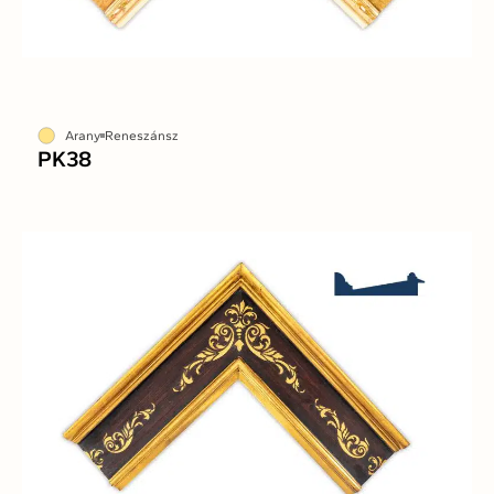
Arany
Reneszánsz
PK38