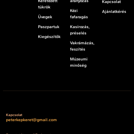
Keretezett
aranyozás
Kapcsolat
tükrök
Kézi
Ajánlatkérés
Üvegek
fafaragás
Paszpartuk
Kasírozás,
préselés
Kiegészítők
Vakrámázás,
feszítés
Múzeumi
minőség
Kapcsolat
peterkepkeret@gmail.com