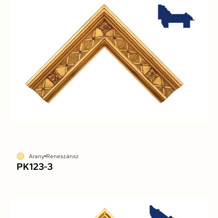
Arany
Reneszánsz
PK123-3