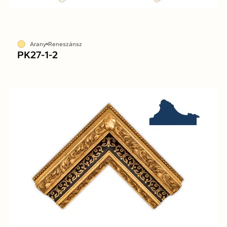
Arany
Reneszánsz
PK27-1-2