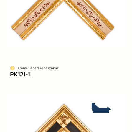
Arany, Fehér
Reneszánsz
PK121-1.