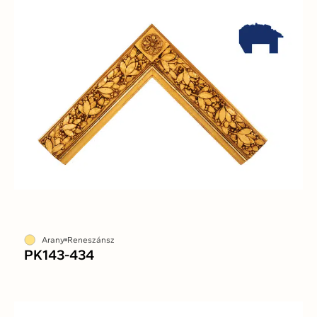
Arany
Reneszánsz
PK143-434