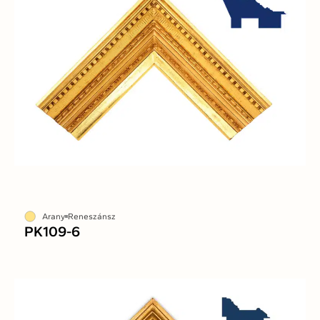
Arany
Reneszánsz
PK109-6