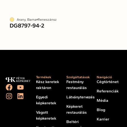
Arany, Barna
Reneszánsz
DG8797-94-2
Termékek
Szolgáltatások
Navigáció
Kész keretek
Festmény
Cégtörténet
raktáron
restaurálás
Referenciák
Egyedi
Látványtervezés
Média
képkeretek
Képkeret
Blog
Vágott
restaurálás
képkeretek
Karrier
Beltéri