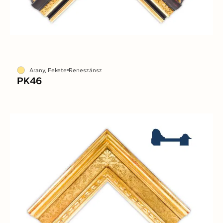
Arany, Fekete
Reneszánsz
PK46