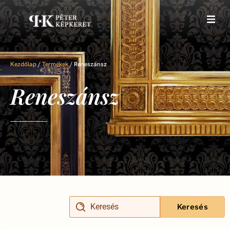
Kezdőlap
/
Termékek
/
Reneszánsz
Reneszánsz
Keresés