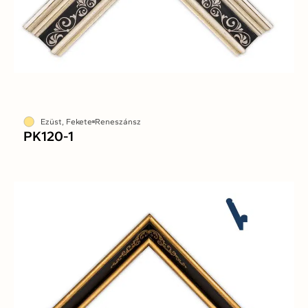
Ezüst, Fekete
Reneszánsz
PK120-1