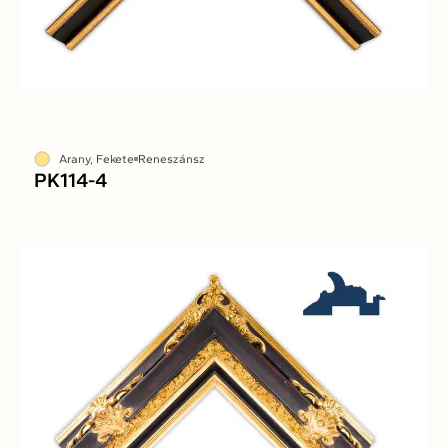
Arany, Fekete
Reneszánsz
PK114-4