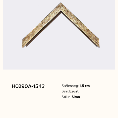
H0290A-1543
Szélesség:
1,5 cm
Szín:
Ezüst
Stílus:
Sima