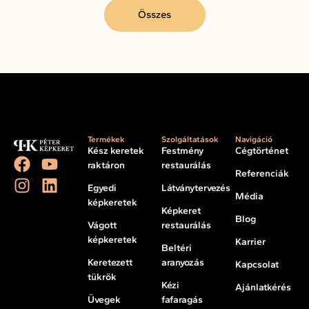
Összes
Termékek
Szolgáltatások
Navigáció
Kész keretek
Festmény
Cégtörténet
raktáron
restaurálás
Referenciák
Egyedi
Látványtervezés
Média
képkeretek
Képkeret
Blog
Vágott
restaurálás
képkeretek
Karrier
Beltéri
Keretezett
aranyozás
Kapcsolat
tükrök
Kézi
Ajánlatkérés
Üvegek
fafaragás