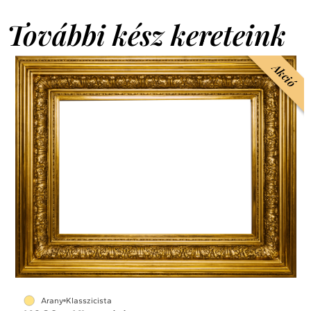
További kész kereteink
Akció
Arany
Klasszicista