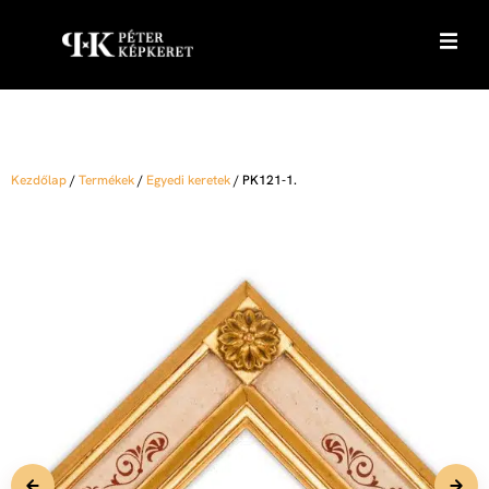
Kezdőlap
/
Termékek
/
Egyedi keretek
/
PK121-1.