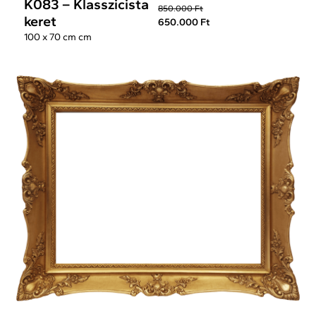
K083 – Klasszicista
850.000 Ft
keret
650.000 Ft
100 x 70 cm cm