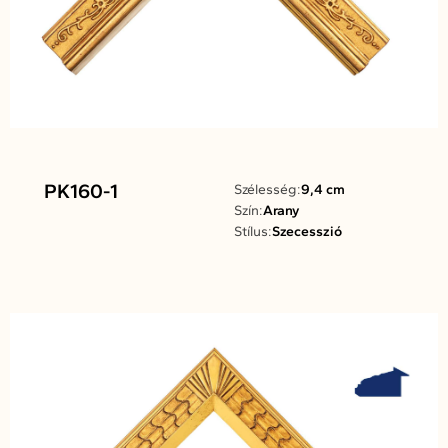
PK160-1
Szélesség:
9,4 cm
Szín:
Arany
Stílus:
Szecesszió