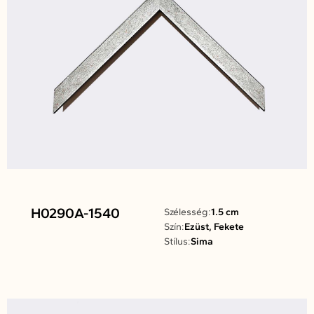
H0290A-1540
Szélesség:
1.5 cm
Szín:
Ezüst, Fekete
Stílus:
Sima