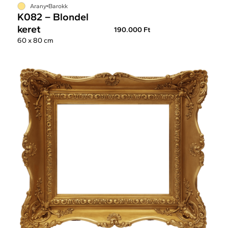
Arany
Barokk
K082 – Blondel
keret
190.000 Ft
60 x 80 cm