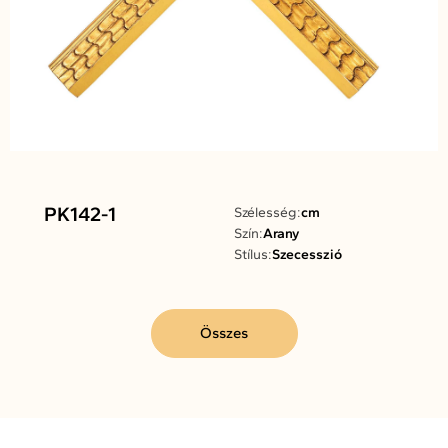
PK142-1
Szélesség:
cm
Szín:
Arany
Stílus:
Szecesszió
Összes