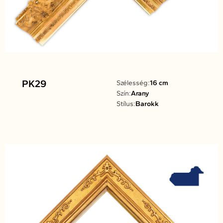
PK29
Szélesség:
16 cm
Szín:
Arany
Stílus:
Barokk