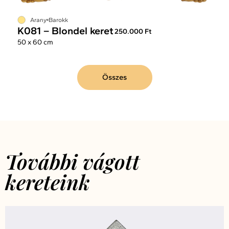
Arany
Barokk
K081 – Blondel keret
250.000 Ft
50 x 60 cm
Összes
További vágott
kereteink