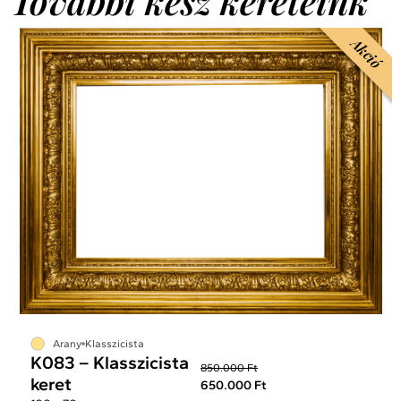
További kész kereteink
Akció
Arany
Klasszicista
K083 – Klasszicista
850.000 Ft
keret
650.000 Ft