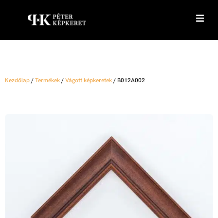
Kezdőlap
/
Termékek
/
Vágott képkeretek
/
B012A002