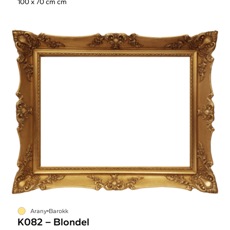
100 x 70 cm cm
Arany
Barokk
K082 – Blondel