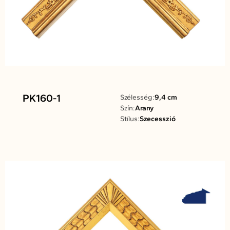
PK160-1
Szélesség:
9,4 cm
Szín:
Arany
Stílus:
Szecesszió