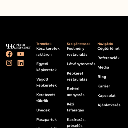
Termékek
Szolgáltatások
Navigáció
Kész keretek
Festmény
Cégtörténet
raktáron
restaurálás
Referenciák
Egyedi
Látványtervezés
Média
képkeretek
Képkeret
Blog
Vágott
restaurálás
képkeretek
Karrier
Beltéri
Keretezett
aranyozás
Kapcsolat
tükrök
Kézi
Ajánlatkérés
Üvegek
fafaragás
Paszpartuk
Kasírozás,
préselés