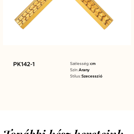
PK142-1
Szélesség:
cm
Szín:
Arany
Stílus:
Szecesszió