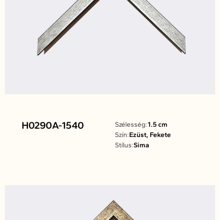
H0290A-1540
Szélesség:
1.5 cm
Szín:
Ezüst, Fekete
Stílus:
Sima