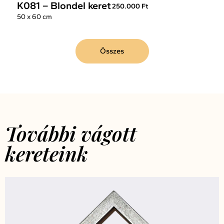
K081 – Blondel keret
250.000 Ft
50 x 60 cm
Összes
További vágott
kereteink