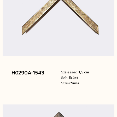
H0290A-1543
Szélesség:
1,5 cm
Szín:
Ezüst
Stílus:
Sima