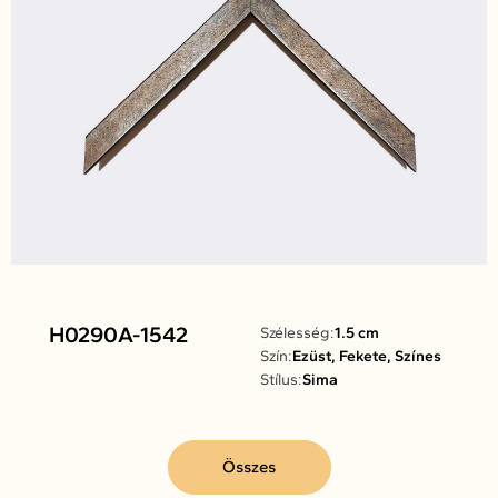
H0290A-1542
Szélesség:
1.5 cm
Szín:
Ezüst, Fekete, Színes
Stílus:
Sima
Összes