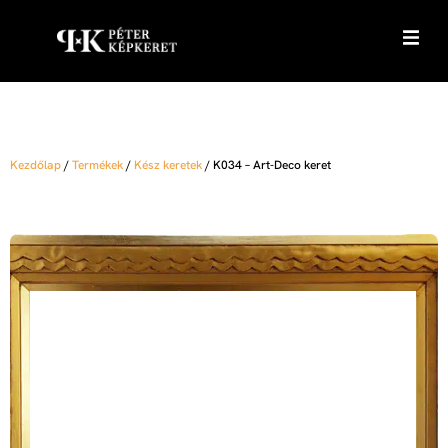
Kezdőlap
/
Termékek
/
Kész keretek
/
K034 – Art-Deco keret