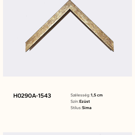
H0290A-1543
Szélesség:
1,5 cm
Szín:
Ezüst
Stílus:
Sima