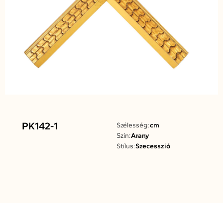
PK142-1
Szélesség:
cm
Szín:
Arany
Stílus:
Szecesszió