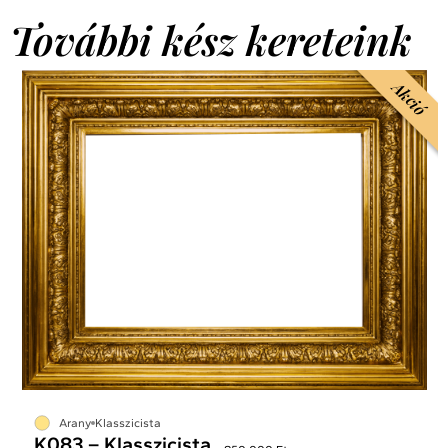
További kész kereteink
Akció
Arany
Klasszicista
K083 – Klasszicista