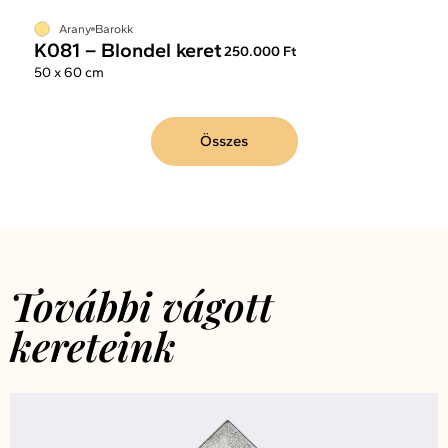
Arany
Barokk
K081 – Blondel keret
250.000 Ft
50 x 60 cm
Összes
További vágott
kereteink