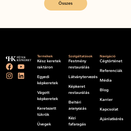
Összes
Termékek
Szolgáltatások
Navigáció
Kész keretek
Festmény
Cégtörténet
raktáron
restaurálás
Referenciák
Egyedi
Látványtervezés
Média
képkeretek
Képkeret
Blog
Vágott
restaurálás
képkeretek
Karrier
Beltéri
Keretezett
aranyozás
Kapcsolat
tükrök
Kézi
Ajánlatkérés
Üvegek
fafaragás