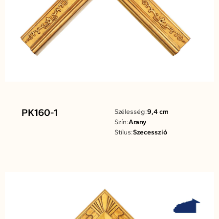
PK160-1
Szélesség:
9,4 cm
Szín:
Arany
Stílus:
Szecesszió