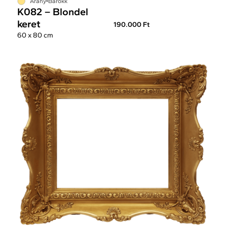
Arany
Barokk
K082 – Blondel
keret
190.000 Ft
60 x 80 cm