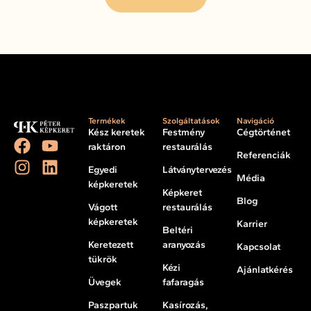
Termékek
Szolgáltatások
Navigáció
Kész keretek
Festmény
Cégtörténet
raktáron
restaurálás
Referenciák
Egyedi
Látványtervezés
Média
képkeretek
Képkeret
Blog
Vágott
restaurálás
képkeretek
Karrier
Beltéri
Keretezett
aranyozás
Kapcsolat
tükrök
Kézi
Ajánlatkérés
Üvegek
fafaragás
Paszpartuk
Kasírozás,