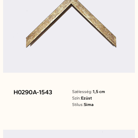
H0290A-1543
Szélesség:
1,5 cm
Szín:
Ezüst
Stílus:
Sima