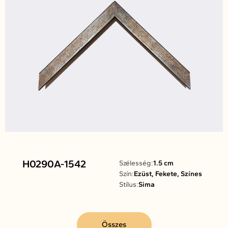
H0290A-1542
Szélesség:
1.5 cm
Szín:
Ezüst, Fekete, Színes
Stílus:
Sima
Összes