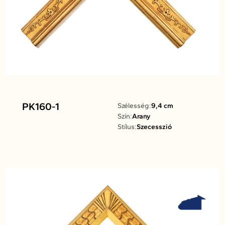
PK160-1
Szélesség:
9,4 cm
Szín:
Arany
Stílus:
Szecesszió