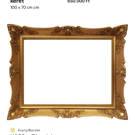
keret
650.000 Ft
100 x 70 cm cm
Arany
Barokk