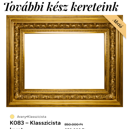
További kész kereteink
Akció
Arany
Klasszicista
K083 – Klasszicista
850.000 Ft