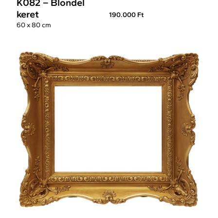
K082 – Blondel
keret
190.000 Ft
60 x 80 cm