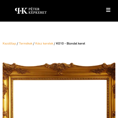
Kezdőlap
/
Termékek
/
Kész keretek
/
K010 – Blondel keret