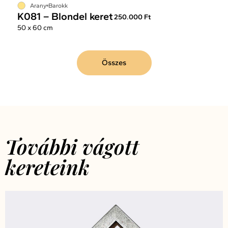
Arany
Barokk
K081 – Blondel keret
250.000 Ft
50 x 60 cm
Összes
További vágott
kereteink