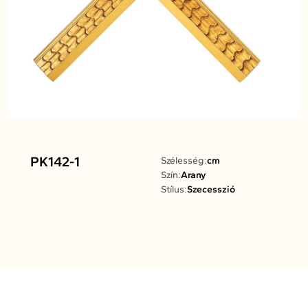
PK142-1
Szélesség:
cm
Szín:
Arany
Stílus:
Szecesszió