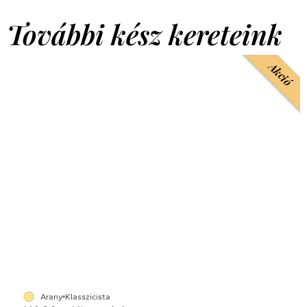
További kész kereteink
Akció
Arany
Klasszicista