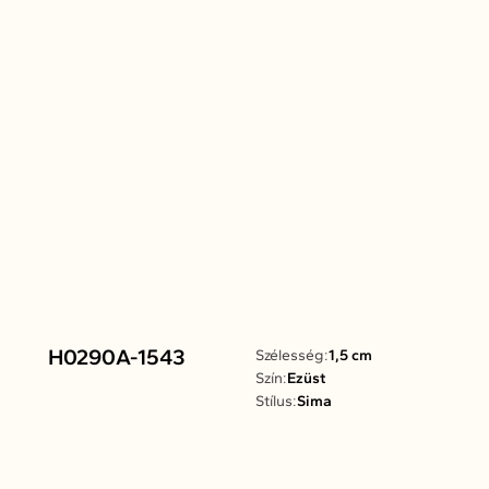
H0290A-1543
Szélesség:
1,5 cm
Szín:
Ezüst
Stílus:
Sima