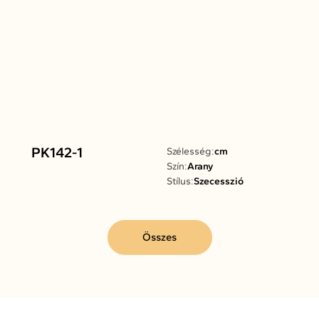
PK142-1
Szélesség:
cm
Szín:
Arany
Stílus:
Szecesszió
Összes