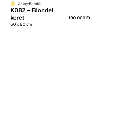
Arany
Barokk
K082 – Blondel
keret
190.000 Ft
60 x 80 cm