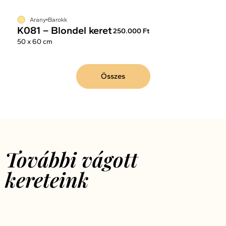
Arany
Barokk
K081 – Blondel keret
250.000 Ft
50 x 60 cm
Összes
További vágott
kereteink