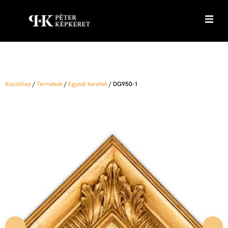
Kezdőlap
/
Termékek
/
Egyedi keretek
/
DG950-1