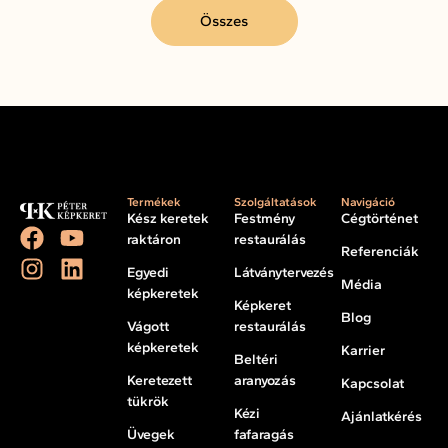
Összes
Termékek
Szolgáltatások
Navigáció
Kész keretek
Festmény
Cégtörténet
raktáron
restaurálás
Referenciák
Egyedi
Látványtervezés
Média
képkeretek
Képkeret
Blog
Vágott
restaurálás
képkeretek
Karrier
Beltéri
Keretezett
aranyozás
Kapcsolat
tükrök
Kézi
Ajánlatkérés
Üvegek
fafaragás