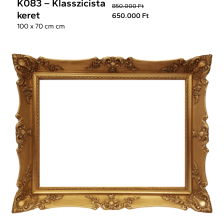
K083 – Klasszicista
850.000 Ft
keret
650.000 Ft
100 x 70 cm cm