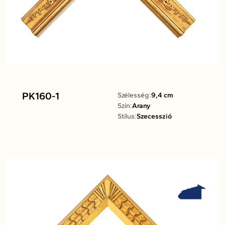
PK160-1
Szélesség:
9,4 cm
Szín:
Arany
Stílus:
Szecesszió