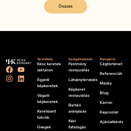
Összes
Termékek
Szolgáltatások
Navigáció
Kész keretek
Festmény
Cégtörténet
raktáron
restaurálás
Referenciák
Egyedi
Látványtervezés
Média
képkeretek
Képkeret
Blog
Vágott
restaurálás
képkeretek
Karrier
Beltéri
Keretezett
aranyozás
Kapcsolat
tükrök
Kézi
Ajánlatkérés
Üvegek
fafaragás