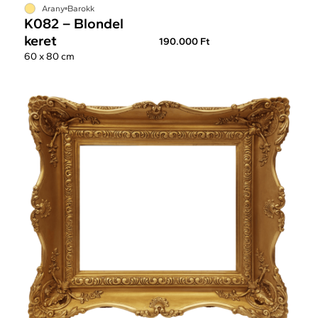
Arany
Barokk
K082 – Blondel
keret
190.000 Ft
60 x 80 cm