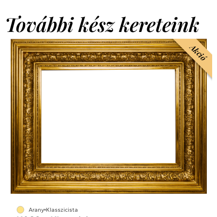
További kész kereteink
Akció
Arany
Klasszicista