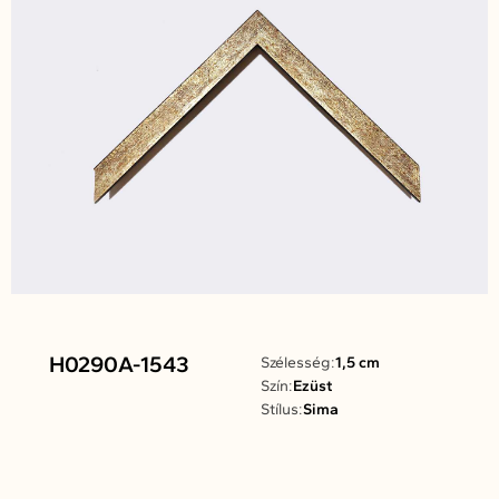
H0290A-1543
Szélesség:
1,5 cm
Szín:
Ezüst
Stílus:
Sima