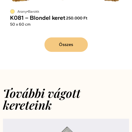
Arany
Barokk
K081 – Blondel keret
250.000 Ft
50 x 60 cm
Összes
További vágott
kereteink