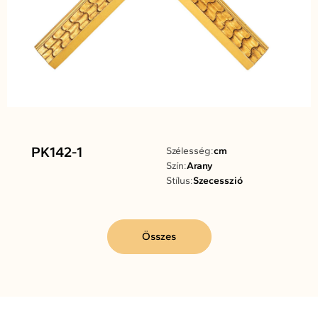
PK142-1
Szélesség:
cm
Szín:
Arany
Stílus:
Szecesszió
Összes