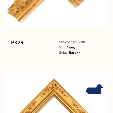
PK29
Szélesség:
16 cm
Szín:
Arany
Stílus:
Barokk