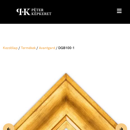
Kezdőlap
/
Termékek
/
Avantgard
/
DGB100-1