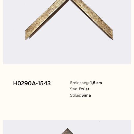
H0290A-1543
Szélesség:
1,5 cm
Szín:
Ezüst
Stílus:
Sima