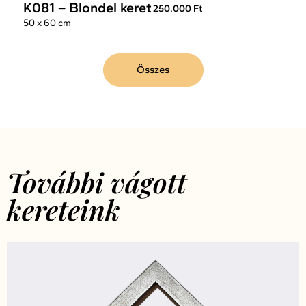
K081 – Blondel keret
250.000 Ft
50 x 60 cm
Összes
További vágott
kereteink