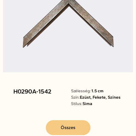
H0290A-1542
Szélesség:
1.5 cm
Szín:
Ezüst, Fekete, Színes
Stílus:
Sima
Összes