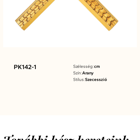
PK142-1
Szélesség:
cm
Szín:
Arany
Stílus:
Szecesszió