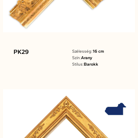
PK29
Szélesség:
16 cm
Szín:
Arany
Stílus:
Barokk