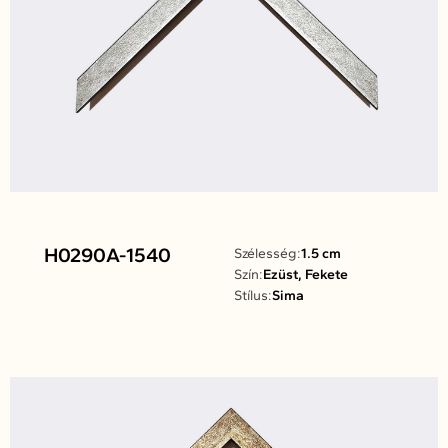
H0290A-1540
Szélesség:
1.5 cm
Szín:
Ezüst, Fekete
Stílus:
Sima