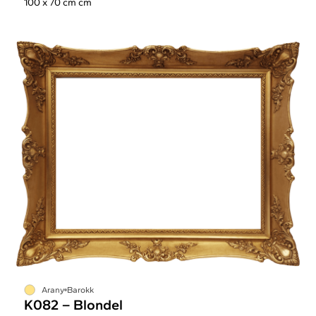
100 x 70 cm cm
Arany
Barokk
K082 – Blondel