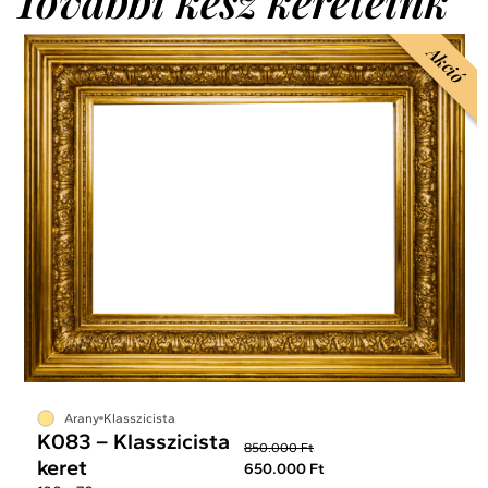
További kész kereteink
Akció
Arany
Klasszicista
K083 – Klasszicista
850.000 Ft
keret
650.000 Ft