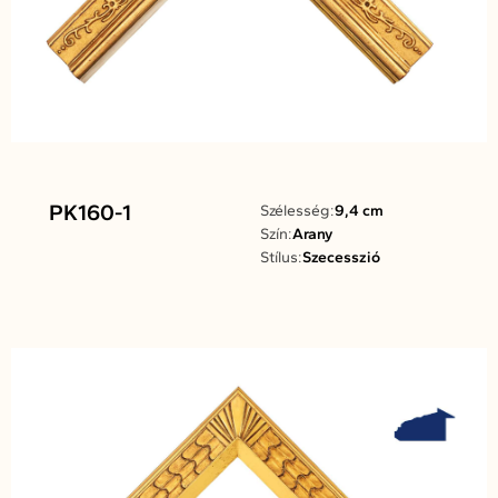
PK160-1
Szélesség:
9,4 cm
Szín:
Arany
Stílus:
Szecesszió