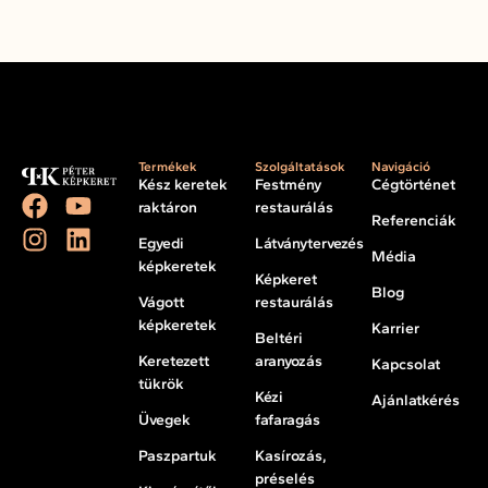
Termékek
Szolgáltatások
Navigáció
Kész keretek
Festmény
Cégtörténet
raktáron
restaurálás
Referenciák
Egyedi
Látványtervezés
Média
képkeretek
Képkeret
Blog
Vágott
restaurálás
képkeretek
Karrier
Beltéri
Keretezett
aranyozás
Kapcsolat
tükrök
Kézi
Ajánlatkérés
Üvegek
fafaragás
Paszpartuk
Kasírozás,
préselés