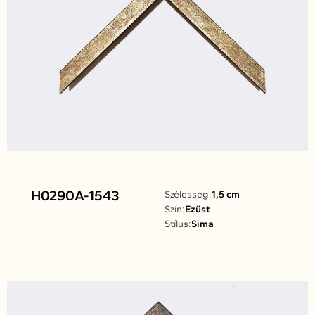
H0290A-1543
Szélesség:
1,5 cm
Szín:
Ezüst
Stílus:
Sima