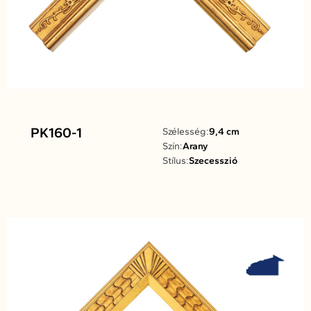
PK160-1
Szélesség:
9,4 cm
Szín:
Arany
Stílus:
Szecesszió