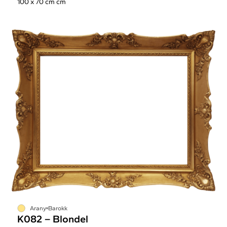
100 x 70 cm cm
Arany
Barokk
K082 – Blondel