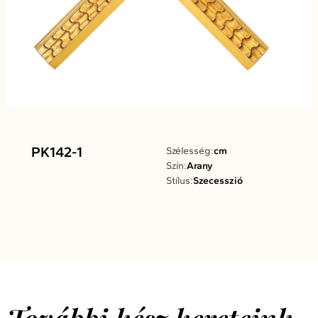
PK142-1
Szélesség:
cm
Szín:
Arany
Stílus:
Szecesszió