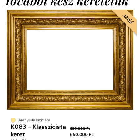
További kész kereteink
Akció
Arany
Klasszicista
K083 – Klasszicista
850.000 Ft
keret
650.000 Ft