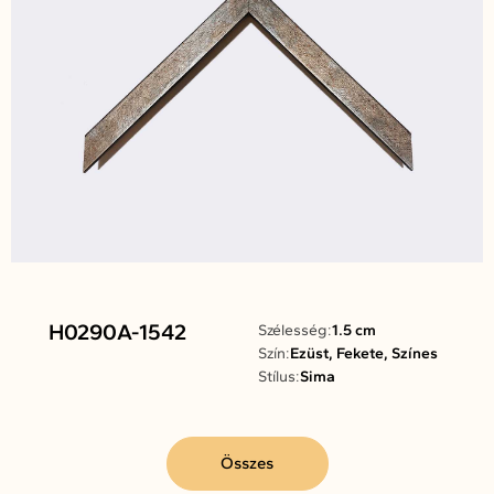
H0290A-1542
Szélesség:
1.5 cm
Szín:
Ezüst, Fekete, Színes
Stílus:
Sima
Összes