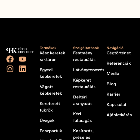
Termékek
Szolgáltatások
Navigáció
Kész keretek
Festmény
Cégtörténet
raktáron
restaurálás
Referenciák
Egyedi
Látványtervezés
Média
képkeretek
Képkeret
Blog
Vágott
restaurálás
képkeretek
Karrier
Beltéri
Keretezett
aranyozás
Kapcsolat
tükrök
Kézi
Ajánlatkérés
Üvegek
fafaragás
Paszpartuk
Kasírozás,
préselés