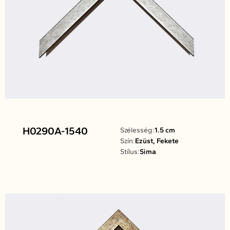
H0290A-1540
Szélesség:
1.5 cm
Szín:
Ezüst, Fekete
Stílus:
Sima