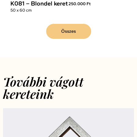
K081 – Blondel keret
250.000 Ft
50 x 60 cm
Összes
További vágott
kereteink