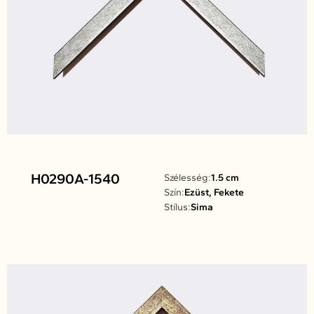
H0290A-1540
Szélesség:
1.5 cm
Szín:
Ezüst, Fekete
Stílus:
Sima