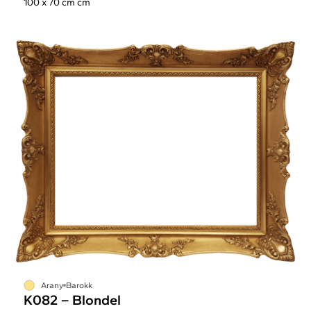
100 x 70 cm cm
Arany
Barokk
K082 – Blondel