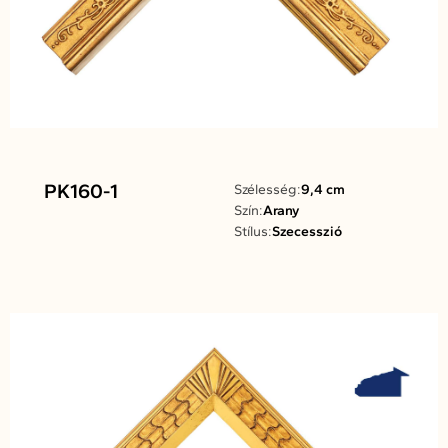
PK160-1
Szélesség:
9,4 cm
Szín:
Arany
Stílus:
Szecesszió