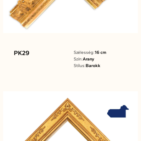
PK29
Szélesség:
16 cm
Szín:
Arany
Stílus:
Barokk