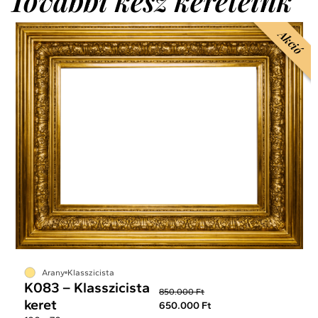
További kész kereteink
Akció
Arany
Klasszicista
K083 – Klasszicista
850.000 Ft
keret
650.000 Ft