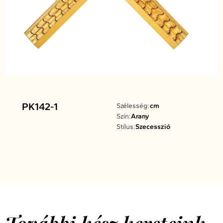
PK142-1
Szélesség:
cm
Szín:
Arany
Stílus:
Szecesszió