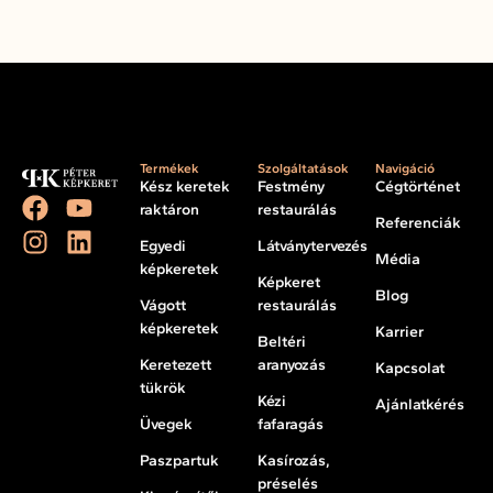
Termékek
Szolgáltatások
Navigáció
Kész keretek
Festmény
Cégtörténet
raktáron
restaurálás
Referenciák
Egyedi
Látványtervezés
Média
képkeretek
Képkeret
Blog
Vágott
restaurálás
képkeretek
Karrier
Beltéri
Keretezett
aranyozás
Kapcsolat
tükrök
Kézi
Ajánlatkérés
Üvegek
fafaragás
Paszpartuk
Kasírozás,
préselés