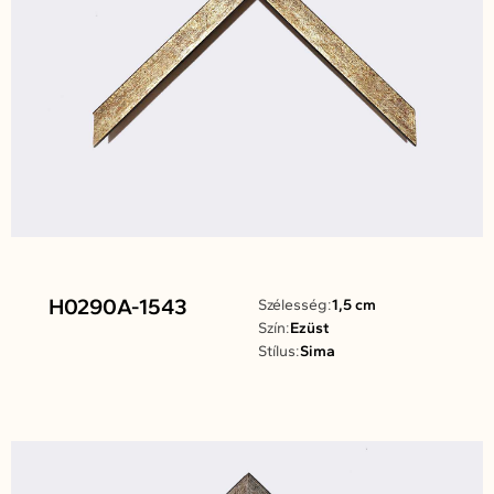
H0290A-1543
Szélesség:
1,5 cm
Szín:
Ezüst
Stílus:
Sima