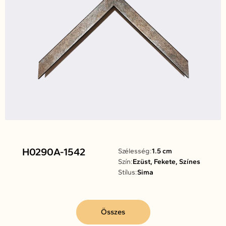
H0290A-1542
Szélesség:
1.5 cm
Szín:
Ezüst, Fekete, Színes
Stílus:
Sima
Összes