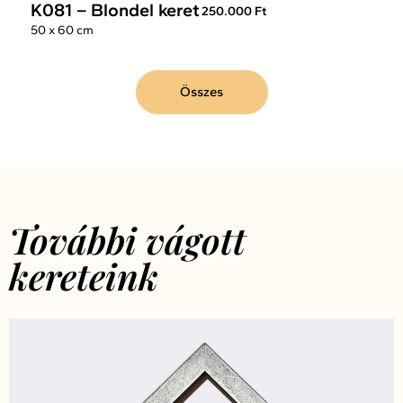
K081 – Blondel keret
250.000 Ft
50 x 60 cm
Összes
További vágott
kereteink