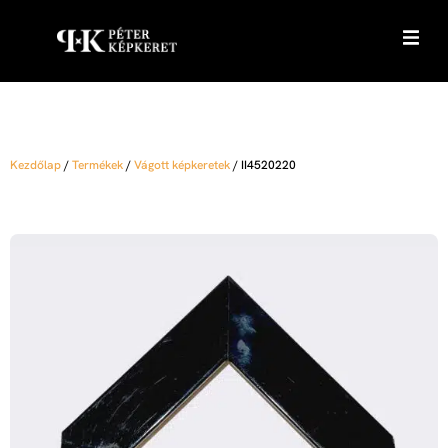
Kezdőlap
/
Termékek
/
Vágott képkeretek
/
II4520220