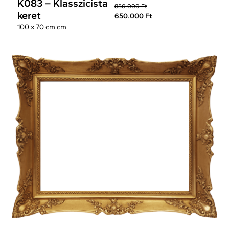
K083 – Klasszicista
850.000 Ft
keret
650.000 Ft
100 x 70 cm cm