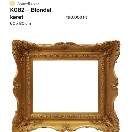
Arany
Barokk
K082 – Blondel
keret
190.000 Ft
60 x 80 cm