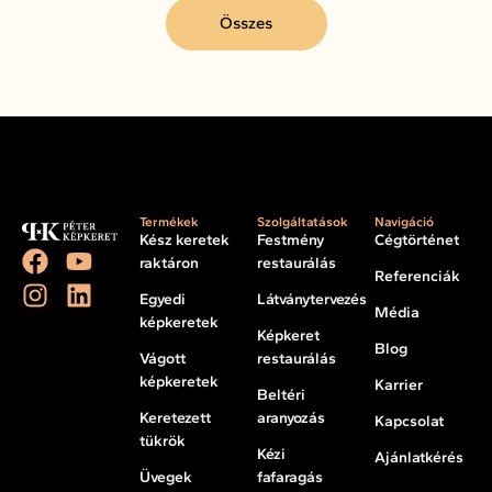
Összes
Termékek
Szolgáltatások
Navigáció
Kész keretek
Festmény
Cégtörténet
raktáron
restaurálás
Referenciák
Egyedi
Látványtervezés
Média
képkeretek
Képkeret
Blog
Vágott
restaurálás
képkeretek
Karrier
Beltéri
Keretezett
aranyozás
Kapcsolat
tükrök
Kézi
Ajánlatkérés
Üvegek
fafaragás