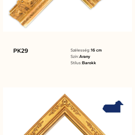
PK29
Szélesség:
16 cm
Szín:
Arany
Stílus:
Barokk