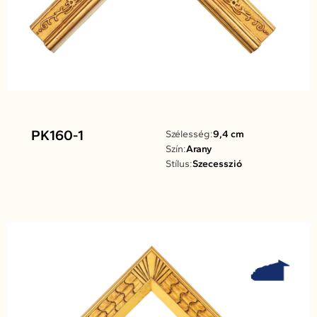
PK160-1
Szélesség:
9,4 cm
Szín:
Arany
Stílus:
Szecesszió