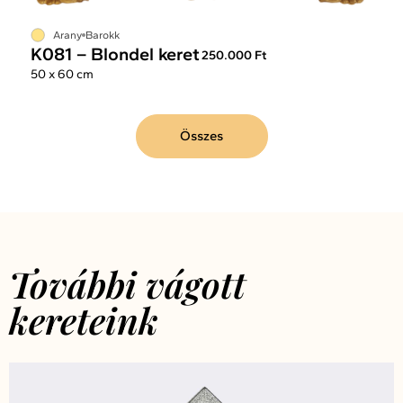
Arany
Barokk
K081 – Blondel keret
250.000 Ft
50 x 60 cm
Összes
További vágott
kereteink