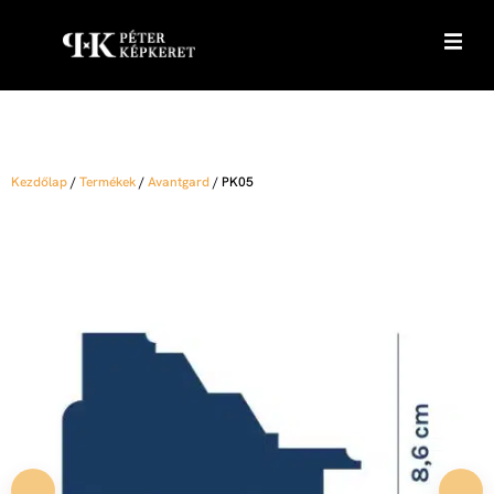
Kezdőlap
/
Termékek
/
Avantgard
/
PK05