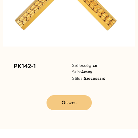
PK142-1
Szélesség:
cm
Szín:
Arany
Stílus:
Szecesszió
Összes