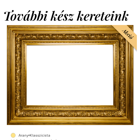
További kész kereteink
Akció
Arany
Klasszicista