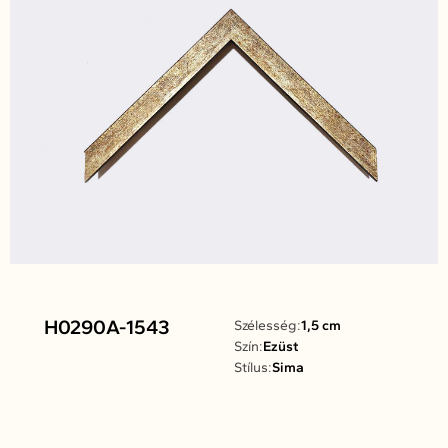
H0290A-1543
Szélesség:
1,5 cm
Szín:
Ezüst
Stílus:
Sima