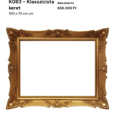
K083 – Klasszicista
850.000 Ft
keret
650.000 Ft
100 x 70 cm cm