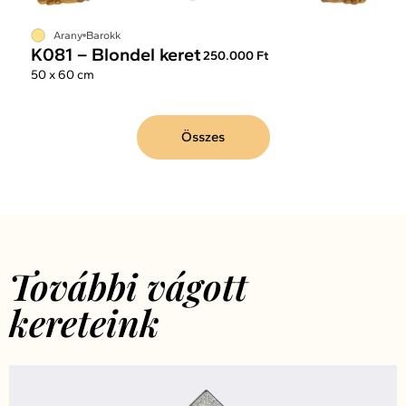
Arany
Barokk
K081 – Blondel keret
250.000 Ft
50 x 60 cm
Összes
További vágott
kereteink