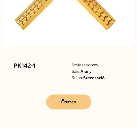
PK142-1
Szélesség:
cm
Szín:
Arany
Stílus:
Szecesszió
Összes