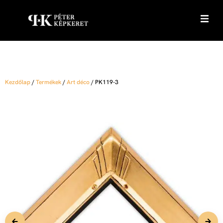
Kezdőlap
/
Termékek
/
Art déco
/
PK119-3