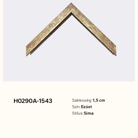
H0290A-1543
Szélesség:
1,5 cm
Szín:
Ezüst
Stílus:
Sima