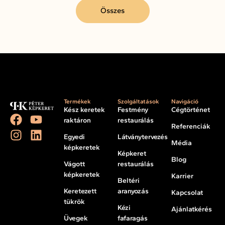
Összes
Termékek
Szolgáltatások
Navigáció
Kész keretek
Festmény
Cégtörténet
raktáron
restaurálás
Referenciák
Egyedi
Látványtervezés
Média
képkeretek
Képkeret
Blog
Vágott
restaurálás
képkeretek
Karrier
Beltéri
Keretezett
aranyozás
Kapcsolat
tükrök
Kézi
Ajánlatkérés
Üvegek
fafaragás