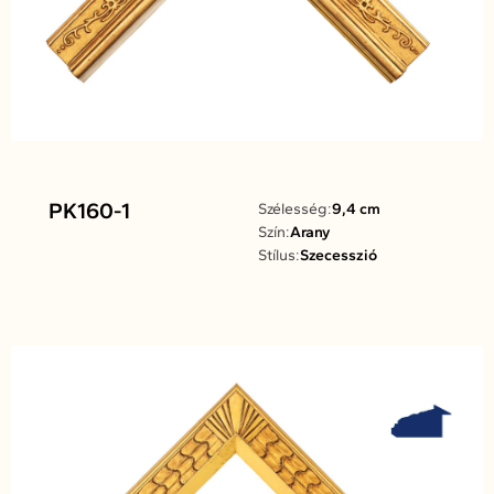
PK160-1
Szélesség:
9,4 cm
Szín:
Arany
Stílus:
Szecesszió