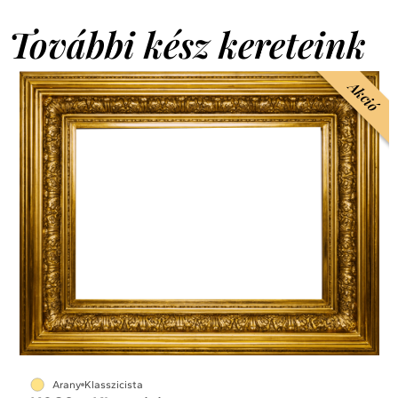
További kész kereteink
Akció
Arany
Klasszicista