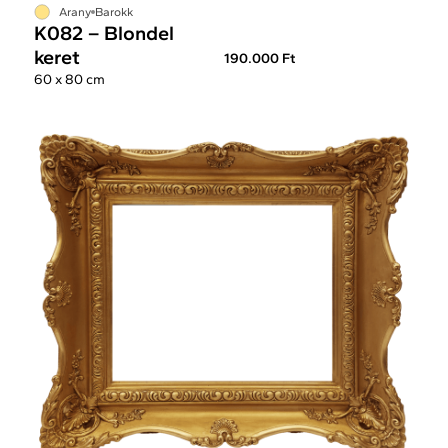
Arany
Barokk
K082 – Blondel
keret
190.000 Ft
60 x 80 cm