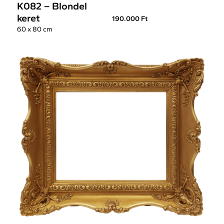
K082 – Blondel
keret
190.000 Ft
60 x 80 cm