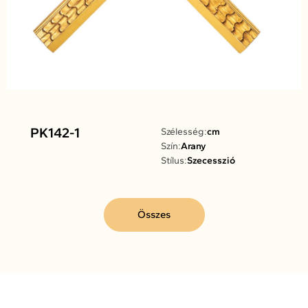
PK142-1
Szélesség:
cm
Szín:
Arany
Stílus:
Szecesszió
Összes