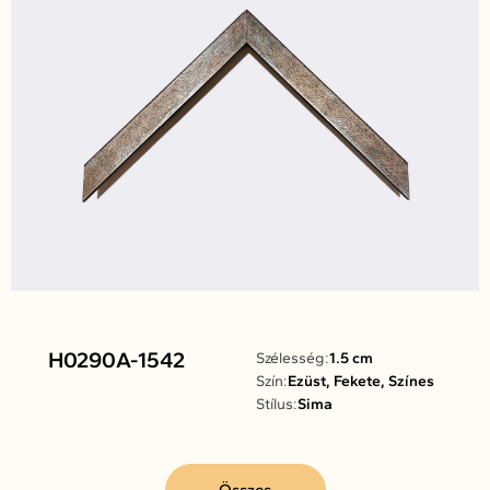
H0290A-1542
Szélesség:
1.5 cm
Szín:
Ezüst, Fekete, Színes
Stílus:
Sima
Összes