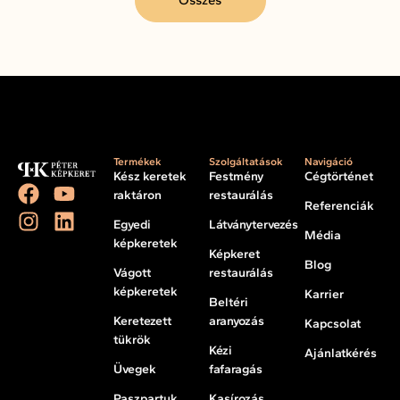
Termékek
Szolgáltatások
Navigáció
Kész keretek
Festmény
Cégtörténet
raktáron
restaurálás
Referenciák
Egyedi
Látványtervezés
Média
képkeretek
Képkeret
Blog
Vágott
restaurálás
képkeretek
Karrier
Beltéri
Keretezett
aranyozás
Kapcsolat
tükrök
Kézi
Ajánlatkérés
Üvegek
fafaragás
Paszpartuk
Kasírozás,