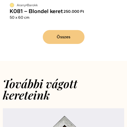
Arany
Barokk
K081 – Blondel keret
250.000 Ft
50 x 60 cm
Összes
További vágott
kereteink