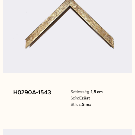
H0290A-1543
Szélesség:
1,5 cm
Szín:
Ezüst
Stílus:
Sima