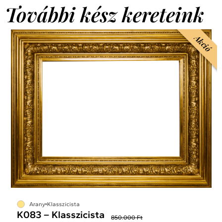
További kész kereteink
Akció
Arany
Klasszicista
K083 – Klasszicista
850.000 Ft