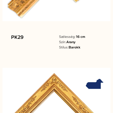
PK29
Szélesség:
16 cm
Szín:
Arany
Stílus:
Barokk