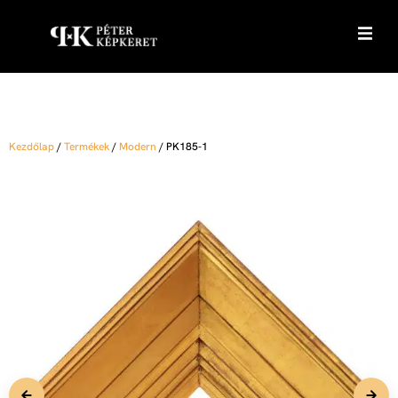
Kezdőlap
/
Termékek
/
Modern
/
PK185-1