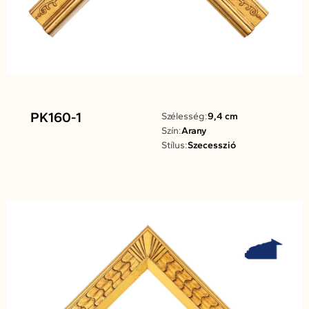
PK160-1
Szélesség:
9,4 cm
Szín:
Arany
Stílus:
Szecesszió