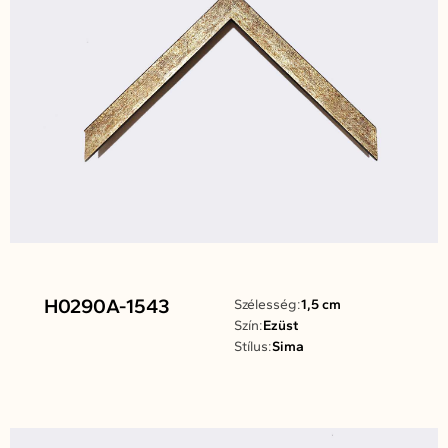
H0290A-1543
Szélesség:
1,5 cm
Szín:
Ezüst
Stílus:
Sima