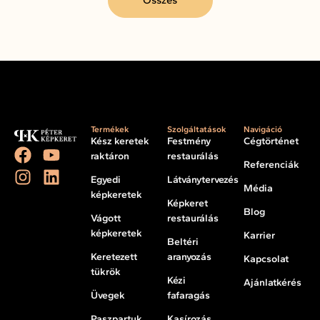
Termékek
Szolgáltatások
Navigáció
Kész keretek
Festmény
Cégtörténet
raktáron
restaurálás
Referenciák
Egyedi
Látványtervezés
Média
képkeretek
Képkeret
Blog
Vágott
restaurálás
képkeretek
Karrier
Beltéri
Keretezett
aranyozás
Kapcsolat
tükrök
Kézi
Ajánlatkérés
Üvegek
fafaragás
Paszpartuk
Kasírozás,