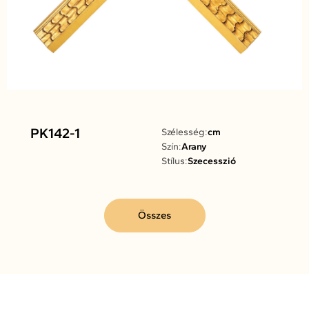
PK142-1
Szélesség:
cm
Szín:
Arany
Stílus:
Szecesszió
Összes