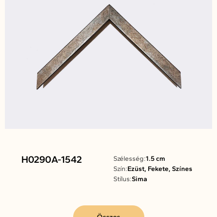
H0290A-1542
Szélesség:
1.5 cm
Szín:
Ezüst, Fekete, Színes
Stílus:
Sima
Összes