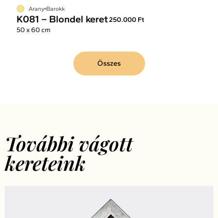
Arany
Barokk
K081 – Blondel keret
250.000 Ft
50 x 60 cm
Összes
További vágott
kereteink