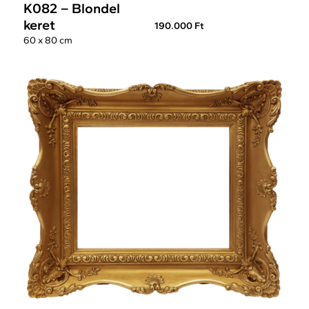
K082 – Blondel
keret
190.000 Ft
60 x 80 cm