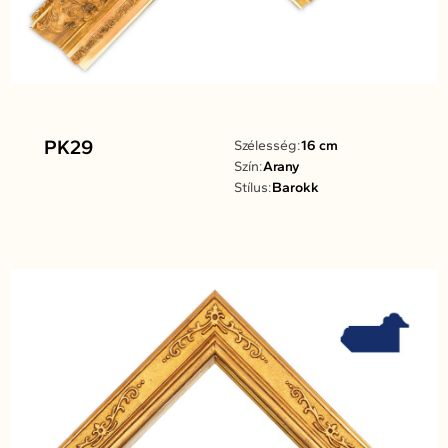
PK29
Szélesség:
16 cm
Szín:
Arany
Stílus:
Barokk