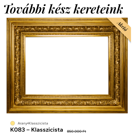
További kész kereteink
Akció
Arany
Klasszicista
K083 – Klasszicista
850.000 Ft