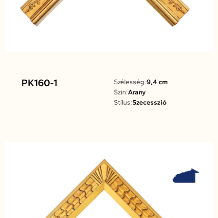
PK160-1
Szélesség:
9,4 cm
Szín:
Arany
Stílus:
Szecesszió