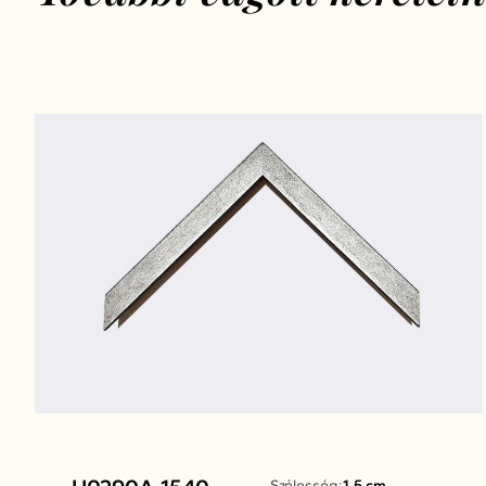
Szélesség:
1.5 cm