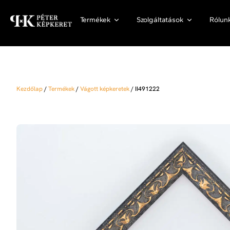
Termékek
Szolgáltatások
Rólun
Kezdőlap
/
Termékek
/
Vágott képkeretek
/
II491222